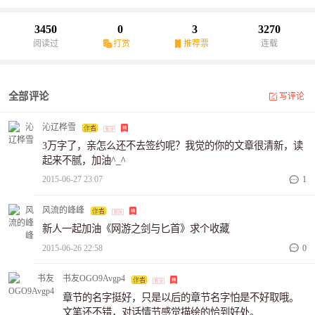
般，痛的深入骨髓。“我输了，你走吧”霸道而绝望，杀伐总裁再无凌
厉，卑微无奈欲罢不能！“小姐，请问我们认识吗”转身拿起刀斩断那
3450
0
3
3270
三千青丝，如此决绝不留一丝情谊，可是泪就这样无声的落下，她
阅读过
打赏
推荐票
连载
不知道这八年的寻找，八年的等待，八年的尘封，究竟是为了什
么？坚持的又是什么？幸好她还有她们，生命知己不离不弃。鼓励
她支持她在迷茫中寻获本心，在痛苦中获得爱情。
全部评论
写评论
沁辽桦雪
3万字了，亲怎么还不去签约呢？我觉的你的文章很清新，读
起来不腻，加油^_^
2015-06-27 23:07
1
风流的峰峰
新人一起加油《网游之剑与匕首》求个收藏
2015-06-26 22:58
0
书友OGO9Avgp4
章节的名字挺好，只是以后的章节名字怕是不好取哦。
文笔还不错，对话情节感觉描绘的恰到好处。