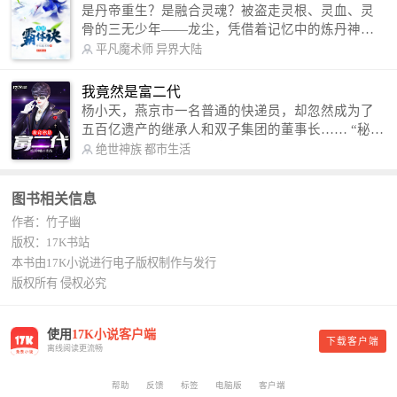
是丹帝重生？是融合灵魂？被盗走灵根、灵血、灵
骨的三无少年——龙尘，凭借着记忆中的炼丹神
术，修行神秘功法九星霸体诀，拨开重重迷雾，解
平凡魔术师
异界大陆
开惊天之局。 手掌天地乾坤，脚踏日月星辰，
勾搭各色美女，镇压恶鬼邪神。 江湖传闻：龙
我竟然是富二代
尘一到，地吼天啸。龙尘一出，鬼泣神哭。 本
杨小天，燕京市一名普通的快递员，却忽然成为了
故事纯属虚构，如有雷同，那就是真事儿，想要对
五百亿遗产的继承人和双子集团的董事长…… “秘
号入座，抓紧时间进群：487963015 微信公众号：
书，给我定制一套百亿富翁的吃喝住行标准！” “好
绝世神族
都市生活
平凡魔术师,或者搜索：pingfanmoshushi1982,公众
的，杨总。” “你晚上在我的床上安排五个嫩模是怎
号上有问必答，福利多多！
么回事？” “回杨总，这就是百亿富翁的标准。” “车
图书相关信息
呢？” “回杨总，开车太堵，已经给你安排了直升
作者：竹子幽
机。” 从此，开启杨小天的百亿富翁之旅，只有他不
敢想的，没有秘书办不到的。
版权：17K书站
本书由17K小说进行电子版权制作与发行
版权所有 侵权必究
使用
17K小说客户端
下载客户端
离线阅读更流畅
帮助
反馈
标签
电脑版
客户端