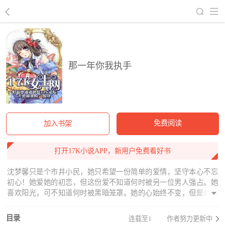
回到书架
那一年你我执手
免费阅读
加入书架
打开17K小说APP，新用户免费看好书
沈梦馨只是个市井小民，她只希望一份简单的爱情，坚守本心不忘
初心！她爱她的初恋，但这份爱不知道何时被另一位男人强占。她
喜欢阳光，可不知道何时被黑暗笼罩。她的心始终不变，但是却渐
渐沉沦。她从来不知道一个红色的本本，却是一个紧箍咒，挣不
了，逃不开。她的初心是一缕阳光的他，可不知何时她拼劲所有的
目录
连载至1
作者努力更新中
力气都找不到这缕阳光。他与她为影子如影随形，却如同噩梦一