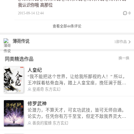
我认识你哦 高那位
2015-09-14 12:44
0
查看全部
44
条评论
薄荷传说
1部作品
换一换
同类精选作品
人皇纪
“我不能把这个世界，让给我所鄙视的人！” 所以，
王冲踩着枯骨血海，踏上人皇宝座，挽狂澜于既
倒，扶大厦之将倾，成就了一段无上的传说！ 微信
皇甫奇
东方玄幻
公众号：皇甫奇 （微信号：huangfuqi1985） 新浪
微博：皇甫奇（地址：http://weibo.com/u/25284575
修罗武神
87） QQ交流群：320238210【普通群】 574501330
论潜力，不算天才，可玄功武技，皆可无师自通。
【VIP订阅群】 欢迎大家关注。
论实力，任凭你有万千至宝，但定不敌我界灵大
军。 我是谁？天下众生视我为修罗，却不知，我以
善良的蜜蜂
东方玄幻
修罗成武神。 （想看修罗武神番外，请关注蜜蜂微