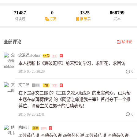
由天。
71487
0
3325
868799
阅读过
打赏
推荐票
完本
全部评论
写评论
念逍遥nfddais
本人携新书《翼破乾坤》前来拜访学习，求鲜花，求回访
2016-05-25 20:29
0
文二郎
在下是@文二郎 的《三国之凉人崛起》的忠实帮众，已为帮
主您在@薄荷传说 的《网游之命运我主宰》首战夺下一个推
荐位，请帮主关注弟子的后续表现！
2015-09-20 22:41
0
瞎闹儿
@薄荷传说 @薄荷传说 @薄荷传说 @薄荷传说 @薄荷传说