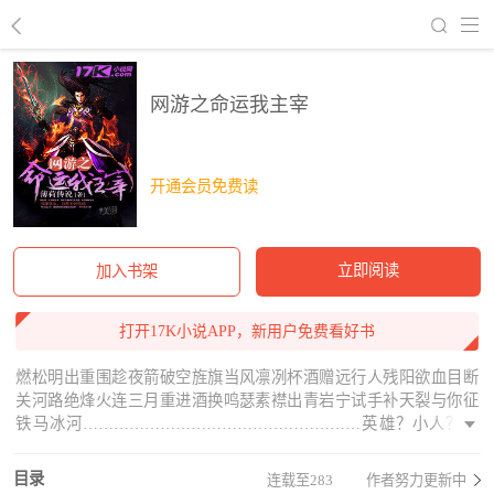
回到书架
网游之命运我主宰
开通会员免费读
立即阅读
加入书架
打开17K小说APP，新用户免费看好书
燃松明出重围趁夜箭破空旌旗当风凛冽杯酒赠远行人残阳欲血目断
关河路绝烽火连三月重进酒换鸣瑟素襟出青岩宁试手补天裂与你征
铁马冰河………………………………………………英雄？小人？踏
在这巅峰，我反复的看着月华斩魄的两面，命运，轮回。老天，你
是要我顺天命、待轮回吗？恐怕要让你失望了，我的爱人还在轮回
目录
连载至283
作者努力更新中
的一角等我，今日，我便逆天改命、踏碎轮回，从此，我命由我不