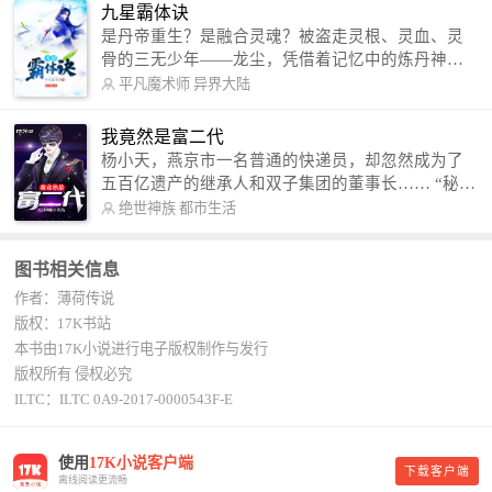
信公众号：善良的蜜蜂后援会）
九星霸体诀
是丹帝重生？是融合灵魂？被盗走灵根、灵血、灵
骨的三无少年——龙尘，凭借着记忆中的炼丹神
术，修行神秘功法九星霸体诀，拨开重重迷雾，解
平凡魔术师
异界大陆
开惊天之局。 手掌天地乾坤，脚踏日月星辰，
勾搭各色美女，镇压恶鬼邪神。 江湖传闻：龙
我竟然是富二代
尘一到，地吼天啸。龙尘一出，鬼泣神哭。 本
杨小天，燕京市一名普通的快递员，却忽然成为了
故事纯属虚构，如有雷同，那就是真事儿，想要对
五百亿遗产的继承人和双子集团的董事长…… “秘
号入座，抓紧时间进群：487963015 微信公众号：
书，给我定制一套百亿富翁的吃喝住行标准！” “好
绝世神族
都市生活
平凡魔术师,或者搜索：pingfanmoshushi1982,公众
的，杨总。” “你晚上在我的床上安排五个嫩模是怎
号上有问必答，福利多多！
么回事？” “回杨总，这就是百亿富翁的标准。” “车
图书相关信息
呢？” “回杨总，开车太堵，已经给你安排了直升
作者：薄荷传说
机。” 从此，开启杨小天的百亿富翁之旅，只有他不
敢想的，没有秘书办不到的。
版权：17K书站
本书由17K小说进行电子版权制作与发行
版权所有 侵权必究
ILTC：ILTC 0A9-2017-0000543F-E
使用
17K小说客户端
下载客户端
离线阅读更流畅