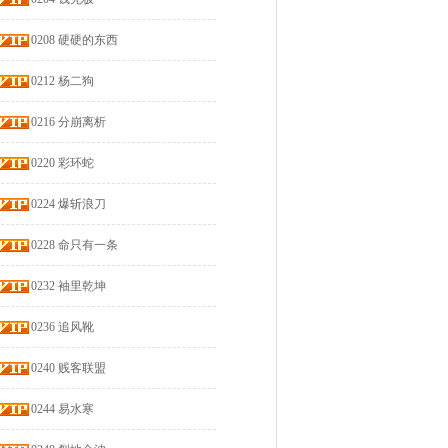
0208 硬硬的东西
0212 杨二狗
0216 分崩离析
0220 彩环蛇
0224 爆斩浪刀
0228 命只有一条
0232 袖里乾坤
0236 追风靴
0240 贱客联盟
0244 易水寒