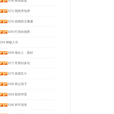
0248 裂地金波
0252 我想求包养
0256 凶残的玉雅凝
0260 打得你很疼
0264 神秘人马
0268 做女人，挺好
0272 世界好多坑
0276 统领互斗
0280 风云浪子
0284 双双拜堂
0288 和平演变