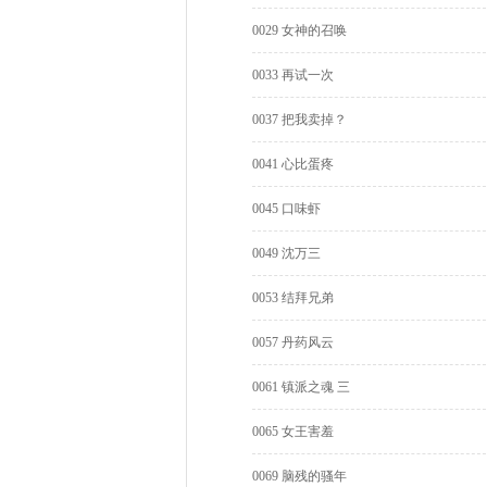
0029 女神的召唤
0033 再试一次
0037 把我卖掉？
0041 心比蛋疼
0045 口味虾
0049 沈万三
0053 结拜兄弟
0057 丹药风云
0061 镇派之魂 三
0065 女王害羞
0069 脑残的骚年