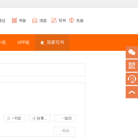
看过
书架
消息
写书
充值
小说
APP端
我要写书
+书架
分享...
<返回
- 收起