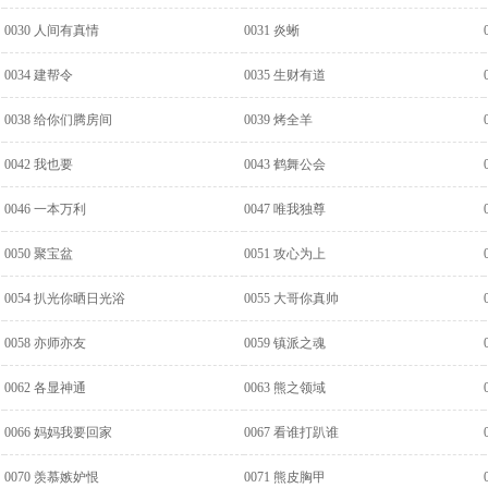
0030 人间有真情
0031 炎蜥
0034 建帮令
0035 生财有道
0038 给你们腾房间
0039 烤全羊
0042 我也要
0043 鹤舞公会
0046 一本万利
0047 唯我独尊
0050 聚宝盆
0051 攻心为上
0054 扒光你晒日光浴
0055 大哥你真帅
0058 亦师亦友
0059 镇派之魂
0062 各显神通
0063 熊之领域
0066 妈妈我要回家
0067 看谁打趴谁
0070 羡慕嫉妒恨
0071 熊皮胸甲