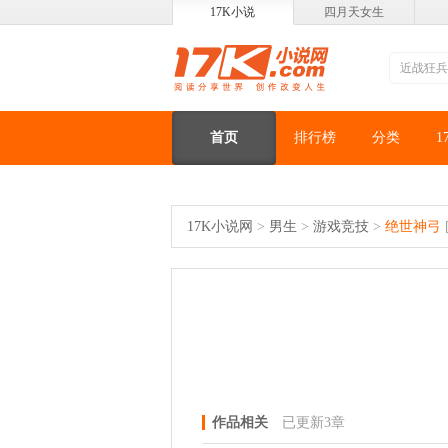
17K小说
四月天女生
首页
排行榜
分类
1
17K小说网
>
男生
>
游戏竞技
>
绝世神弓
作品相关
已更新3章