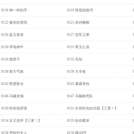
0118 神一样的手
0119 惊现技能书
0122 被杀的觉悟
0123 杀鸡儆猴
0126 盘玉套装
0127 冠军之粥
0130 旱地神牛
0131 寒玉匕首
0134 烧房子
0135 先知
0138 财大气粗
0139 大丰收
0142 暗度陈仓
0143 暴露身份
0146 马贼攻城
0147 马贼敢死队
0150 秒杀指挥使
0151 长得好也拉仇恨【三更！】
0154 女王在怀【三更！】
0155 给你暖床
0158 危险的女人
0159 极品PP