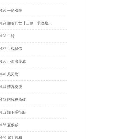
0120 一箭双雕
0124 濒临死亡【三更！求收藏！】
0128 二转
0132 舌战群儒
0136 小浪浪显威
0140 风刃绞
0144 情况突变
0148 防线被撕破
0152 跪下唱征服
0156 夏侯威
0160 握手言和