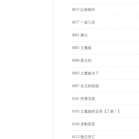
0073 以身相许
0077 一波三折
0081 微尘
0085 土魔族
0089 星火剑
0093 土魔族火了
0097 女王的鼓励
0101 悍勇无双
0105 土魔族的宝库【三更！】
0109 虎豹雷音
0113 微尘存亡