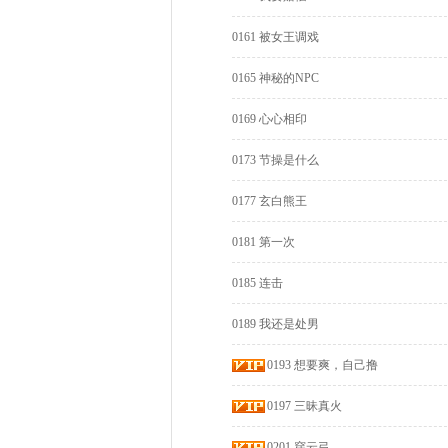
0161 被女王调戏
0165 神秘的NPC
0169 心心相印
0173 节操是什么
0177 玄白熊王
0181 第一次
0185 连击
0189 我还是处男
0193 想要爽，自己撸
0197 三昧真火
0201 穿云弓