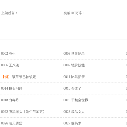
上架感言！
突破100万字！
0002 苍生
0003 世界纪录
0006 王八镇
0007 地阶技能
【锁】
该章节已被锁定
0011 比武招亲
0014 投石问路
0015 合体了
0018 白毒丹
0019 干翻全世界
0022 腹黑老头【端午节加更】
0023 极品女人
0026 晴天霹雳
0027 鉴药术