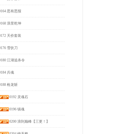
0164 恶有恶报
0168 浪里乾坤
0172 天价套装
0176 雪饮刀
0180 江湖追杀令
0184 兵魂
0188 枪龙斩
0192 灵魂石
0196 镇魂
0200 浪到巅峰【三更！】
0204 钱无极