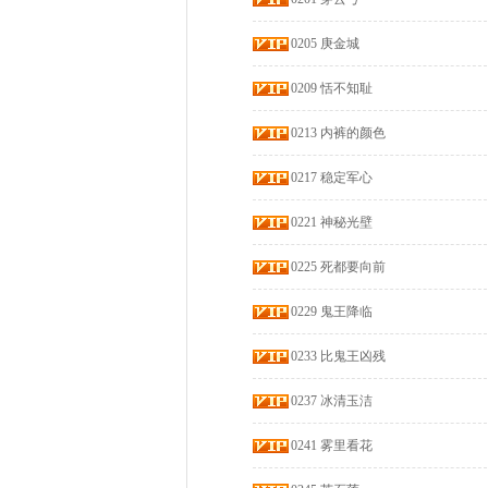
0205 庚金城
0209 恬不知耻
0213 内裤的颜色
0217 稳定军心
0221 神秘光壁
0225 死都要向前
0229 鬼王降临
0233 比鬼王凶残
0237 冰清玉洁
0241 雾里看花