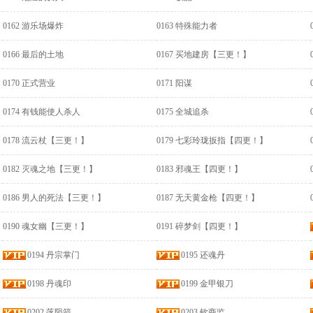
0162 游乐场爆炸
0163 特殊能力者
0166 最后的土地
0167 买地建房【三更！】
0170 正式营业
0171 阳谋
0174 有钱能使人杀人
0175 全城追杀
0178 流云杖【三更！】
0179 七彩玲珑扳指【四更！】
0182 灭魂之地【三更！】
0183 邪魂王【四更！】
0186 男人的死法【三更！】
0187 无天黄金枪【四更！】
0190 魂女幽【三更！】
0191 碎梦剑【四更！】
0194 丹宗掌门
0195 还魂丹
0198 丹魂印
0199 金甲银刀
0202 落陨箭
0203 钦商监