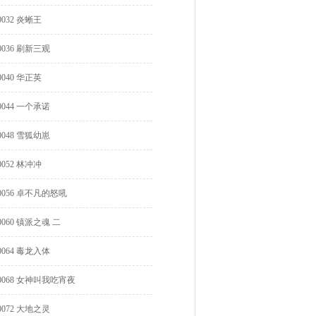
0032 炎蜥王
0036 刷新三观
0040 华正英
0044 一个承诺
0048 雪狐幼崽
0052 林冲冲
0056 卓不凡的怒吼
0060 镇派之魂 二
0064 毒龙入体
0068 女神叫我吃宵夜
0072 大地之灵