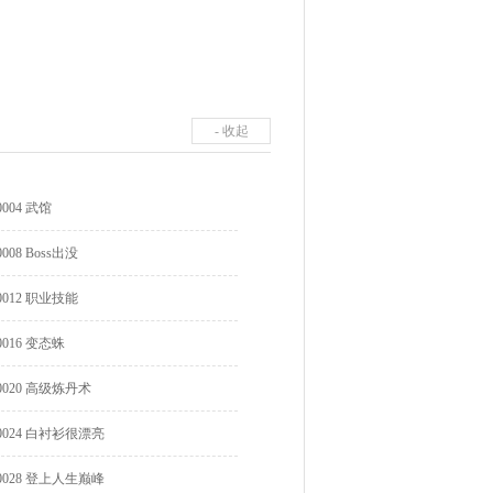
- 收起
0004 武馆
0008 Boss出没
0012 职业技能
0016 变态蛛
0020 高级炼丹术
0024 白衬衫很漂亮
0028 登上人生巅峰