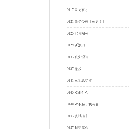
0117 司徒有才
0121 微尘受袭【三更！】
0125 把你阉掉
0129 斩浪刀
0133 丧失理智
0137 激战
0141 三军总指挥
0145 双那什么
0149 对不起，我有罪
0153 攻城撞车
0157 我要赔偿