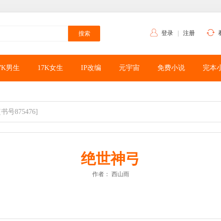
登录
|
注册
7K男生
17K女生
IP改编
元宇宙
免费小说
完本
[书号875476]
绝世神弓
作者：
西山雨