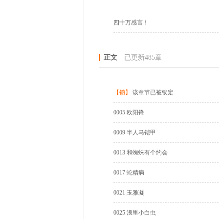
四十万感言！
正文
已更新485章
【锁】
该章节已被锁定
0005 欧阳锋
0009 半人马铠甲
0013 和蜘蛛有个约会
0017 蛇精病
0021 玉雅凝
0025 浪里小白虫