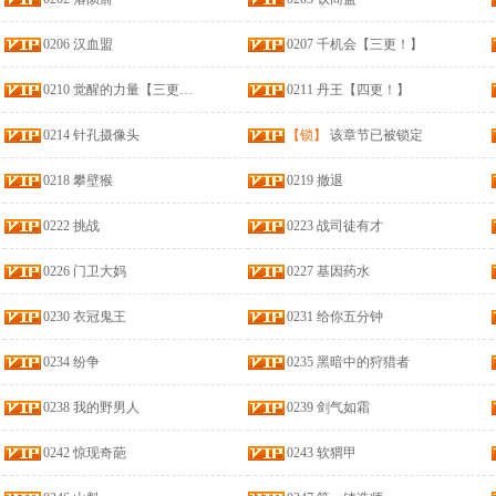
0206 汉血盟
0207 千机会【三更！】
0210 觉醒的力量【三更！】
0211 丹王【四更！】
0214 针孔摄像头
【锁】
该章节已被锁定
0218 攀壁猴
0219 撤退
0222 挑战
0223 战司徒有才
0226 门卫大妈
0227 基因药水
0230 衣冠鬼王
0231 给你五分钟
0234 纷争
0235 黑暗中的狩猎者
0238 我的野男人
0239 剑气如霜
0242 惊现奇葩
0243 软猬甲