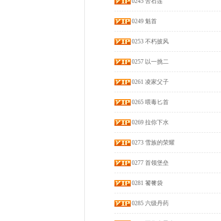
0245 苦石莲
0249 魁首
0253 不朽披风
0257 以一挑二
0261 凌家父子
0265 喂毒匕首
0269 拉你下水
0273 雪族的荣耀
0277 首领堡垒
0281 饕餮袋
0285 六级丹药