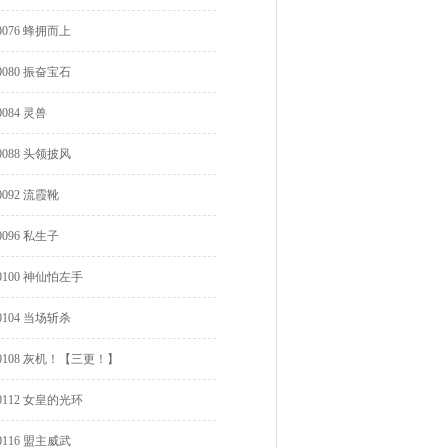
0076 蜂拥而上
0080 振奋宝石
0084 灵兽
0088 头领披风
0092 流霞靴
0096 私生子
0100 神仙怕左手
0104 当场斩杀
0108 灰机！【三更！】
0112 女皇的光环
0116 盟主威武