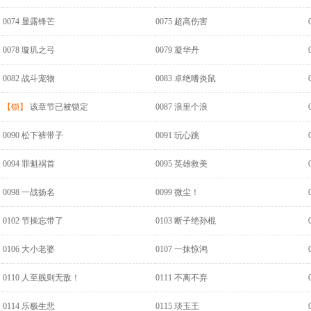
0074 显露锋芒
0075 超高伤害
0078 璇玑之弓
0079 凝华丹
0082 战斗宠物
0083 卓绝嗜炎鼠
【锁】
该章节已被锁定
0087 浪里个浪
0090 松下裤带子
0091 玩心跳
0094 罪魁祸首
0095 英雄救美
0098 一战扬名
0099 微尘！
0102 节操忘带了
0103 断子绝孙棍
0106 大小老婆
0107 一抹惊鸿
0110 人至贱则无敌！
0111 不离不弃
0114 乐极生悲
0115 琰玉王