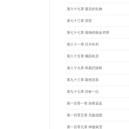
第六十九章 最后的礼物
第七十三章 异型
第七十七章 孤独的炼金术师
第八十一章 日月长剑
第八十五章 脑筋机灵
第八十九章 凤凰烈波斩
第九十三章 暮然回首
第九十七章 目标一亿
第一百零一章 洛夜蓝蓝
第一百零五章 无敌战团
第一百零九章 神傲疯雪