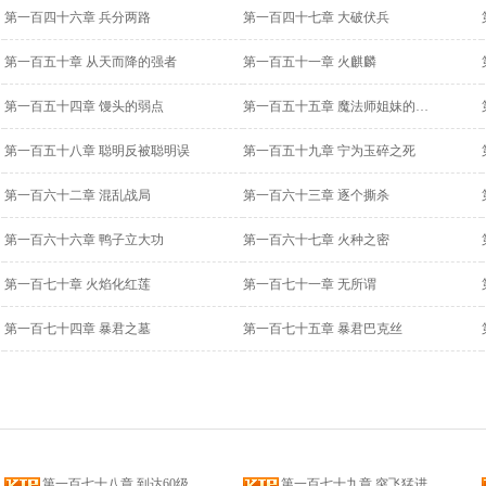
第一百四十六章 兵分两路
第一百四十七章 大破伏兵
第一百五十章 从天而降的强者
第一百五十一章 火麒麟
第一百五十四章 馒头的弱点
第一百五十五章 魔法师姐妹的命运（上）
第一百五十八章 聪明反被聪明误
第一百五十九章 宁为玉碎之死
第一百六十二章 混乱战局
第一百六十三章 逐个撕杀
第一百六十六章 鸭子立大功
第一百六十七章 火种之密
第一百七十章 火焰化红莲
第一百七十一章 无所谓
第一百七十四章 暴君之墓
第一百七十五章 暴君巴克丝
第一百七十八章 到达60级
第一百七十九章 突飞猛进