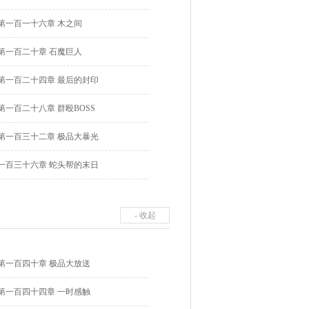
第一百一十六章 木之间
第一百二十章 石魔巨人
第一百二十四章 最后的封印
第一百二十八章 群殴BOSS
第一百三十二章 极品大暴光
一百三十六章 蛇头帮的末日
- 收起
第一百四十章 极品大放送
第一百四十四章 一时感触