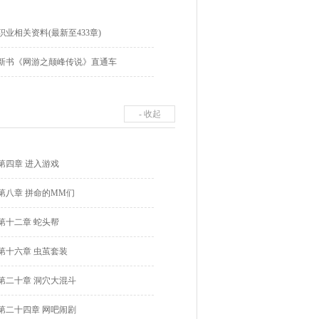
职业相关资料(最新至433章)
新书《网游之颠峰传说》直通车
- 收起
第四章 进入游戏
第八章 拼命的MM们
第十二章 蛇头帮
第十六章 虫茧套装
第二十章 洞穴大混斗
第二十四章 网吧闹剧