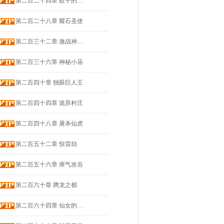
第二百二十四章 蚊子的决意
第二百二十八章 耀石圣使
第二百三十二章 激战神傲恨世
第二百三十六章 神秘小庙
第二百四十章 独眼巨人王
第二百四十四章 诡异村庄
第二百四十八章 屠杀仙虎
第二百五十二章 惊雷劫
第二百五十六章 瘴气攻击
第二百六十章 腾龙之都
第二百六十四章 仙女的追杀