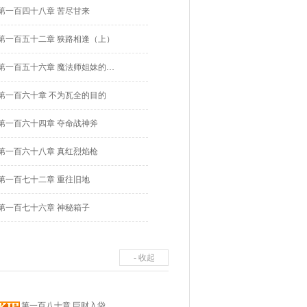
第一百四十八章 苦尽甘来
第一百五十二章 狭路相逢（上）
第一百五十六章 魔法师姐妹的命运（下）
第一百六十章 不为瓦全的目的
第一百六十四章 夺命战神斧
第一百六十八章 真红烈焰枪
第一百七十二章 重往旧地
第一百七十六章 神秘箱子
- 收起
第一百八十章 巨财入袋