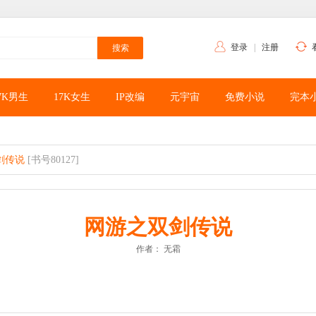
登录
|
注册
7K男生
17K女生
IP改编
元宇宙
免费小说
完本
剑传说
[书号80127]
网游之双剑传说
作者：
无霜