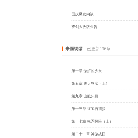
国庆爆发闲谈
双剑大改版公告
未雨绸缪
已更新136章
第一章 傲娇的少女
第五章 剿灭狗窝（上）
第九章 山贼头目
第十三章 红宝石戒指
第十七章 虫冢探险（上）
第二十一章 神傲战团