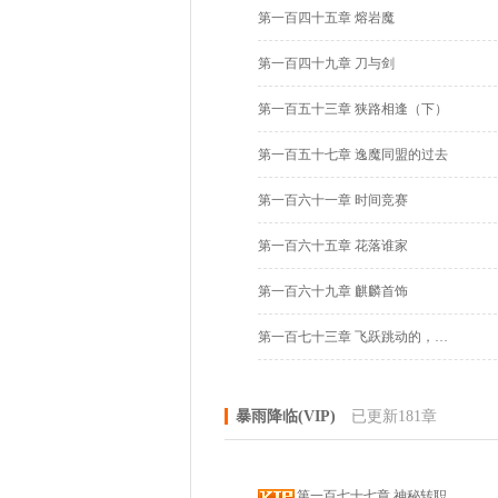
第一百四十五章 熔岩魔
第一百四十九章 刀与剑
第一百五十三章 狭路相逢（下）
第一百五十七章 逸魔同盟的过去
第一百六十一章 时间竞赛
第一百六十五章 花落谁家
第一百六十九章 麒麟首饰
第一百七十三章 飞跃跳动的，是经验！
暴雨降临(VIP)
已更新181章
第一百七十七章 神秘转职