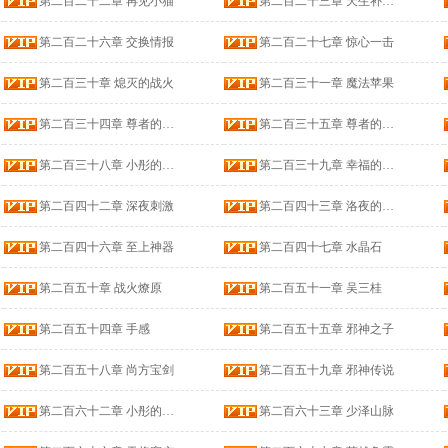
第二百二十二章 再见小猫
第二百二十三章 天生补助员
第二百二十六章 交换情报
第二百二十七章 惊心一击
第二百三十章 熄灭的战火
第二百三十一章 魔法苹果
第二百三十四章 尊者的决意（中）
第二百三十五章 尊者的决意（下）
第二百三十八章 小彤的心意
第二百三十九章 幸福的人生
第二百四十二章 深夜刺激
第二百四十三章 洛夜的内心
第二百四十六章 至上神器
第二百四十七章 水晶石
第二百五十章 战火燎原
第二百五十一章 吴三桂
第二百五十四章 手感
第二百五十五章 邪神之子
第二百五十八章 尚方宝剑
第二百五十九章 邪神传说
第二百六十二章 小彤的决心
第二百六十三章 少泽山脉