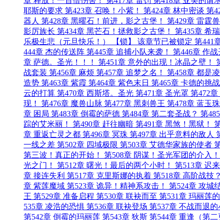
章 释放！一百倍伤害！
第417章 雷罚
第418章 亚美的请
耶斯的要求
第423章 召唤！小紫！
第424章 林中密谈
第
器人
第428章 黑曜石！前进，影之古堡！
第429章 雷霆
影厉族长
第434章 黑芒石！拯救影之古堡！
第435章 希
乐极生悲（元旦快乐！）
【锁】
该章节已被锁定
第44
444章 杰的传送阵
第445章 追捕小队来袭！
第446章 作
章 萨德。圣光！！！
第451章 意外的出现！冰晶之壁！
战套装
第456章 麻烦
第457章 追梦之名！
第458章 都
造势
第463章 紫霞
第464章 紫色末日
第465章 卡德的挑
云的打算
第470章 西斯塔。圣光
第471章 圣光罩
第472
现！
第476章 魔兽山脉
第477章 黑刺兽王
第478章 蓝玉
章 困局
第483章 倒霉的萨德
第484章 第二套圣战？
第48
踪的艾米丽！
第490章 赶往幽暗
第491章 黑煞！黑狱！
章 重返亡灵之都
第496章 冥珠
第497章 出乎意料的敌人
一线之差
第502章 四域极限
第503章 艾德华家族的使者
第三波！真正的开始！
第508章 阴谋！圣光军团的介入
光之门！
第512章 曙光！最后的两个小时！
第513章 
章 接连失利
第517章 克里斯娜的执着
第518章 高阶战技
章 紫莲魔域
第523章 诡异！精神系攻击！
第524章 攻城
王
第529章 准备启程
第530章 联袂而至
第531章 玛丽莲
535章 凌浩的恐惧
第536章 联袂登场
第537章 不战而退
第542章 倒霉的玛丽莲
第543章 狄斯
第544章 重逢（第