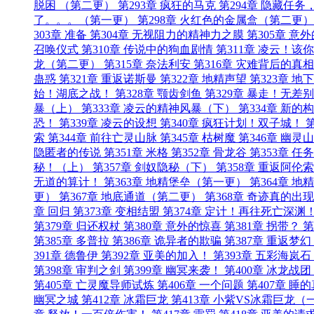
脱困 （第二更）
第293章 疯狂的马克
第294章 隐藏任
了。。。（第一更）
第298章 火红色的金属盒（第二更
303章 准备
第304章 无视阻力的精神力之膜
第305章 意
召唤仪式
第310章 传说中的狗血剧情
第311章 凌云！该
龙（第二更）
第315章 奈法利安
第316章 灾难背后的真
蛊惑
第321章 重返诺斯曼
第322章 地精声望
第323章 地
始！湖底之战！
第328章 颚齿剑鱼
第329章 暴走！无差
暴（上）
第333章 凌云的精神风暴（下）
第334章 新的
恐！
第339章 凌云的设想
第340章 疯狂计划！双子城！
索
第344章 前往亡灵山脉
第345章 枯树魔
第346章 幽灵
隐匿者的传说
第351章 米格
第352章 骨龙谷
第353章 
秘！（上）
第357章 剑奴隐秘（下）
第358章 重返阿伦
无道的算计！
第363章 地精堡垒（第一更）
第364章 
更）
第367章 地底通道（第二更）
第368章 奇迹真的出
章 回归
第373章 变相结盟
第374章 定计！再往死亡深渊
第379章 归还权杖
第380章 意外的惊喜
第381章 拐带？
第
第385章 多普拉
第386章 诡异者的欺骗
第387章 重返梦
391章 德鲁伊
第392章 亚美的加入！
第393章 五彩海岚石
第398章 审判之剑
第399章 幽冥来袭！
第400章 冰龙战团
第405章 亡灵魔导师试炼
第406章 一个问题
第407章 睡
幽冥之城
第412章 冰霜巨龙
第413章 小紫VS冰霜巨龙（