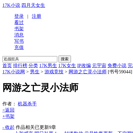
17K小说
四月天女生
登录
|
注册
看过
书架
消息
写书
充值
首页
排行榜
分类
17K男生
17K女生
IP改编
元宇宙
免费小说
完
17K小说网
>
男生
>
游戏竞技
>
网游之亡灵小法师
[书号59044]
网游之亡灵小法师
作者：
机器杀手
<返回
+书架
- 收起
作品相关
已更新9章