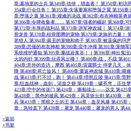
章:墓地里的士兵
第349章:信使，猎血者！
第350章:初
354章:行会任务！
第355章:失落要塞和堕落之翼
第356
章:堕落之翼
第361章:艰难的决战
第362章:布衣神相英勇
第366章:令牌收集者……
第367章:强者的崛起
第368章:
第372章:丰厚的战利品
第373章:进军神农城！
第374章
骨龙兽
第378章:枯骨图腾的宠物
第379章:龙族的力量！
老猎人
第384章:最丑的宠物和肉干
第385章:被逼疯的玛
389章:悲催的布衣神相
第390章:蛮牛冲撞
第391章:宠物
系统维护通知
第395章:鏖战岩浆谷！
1
第396章:神出鬼
火的内奸
第399章:玩弄风云楼！
第400章:战，不战
第40
404章:意外的造访，摩西
第405章:雷霆爵士
停更几天，
降
第408章:死亡旋风！
第409章:重返神农城
第410章:艰
战
第413章:打不过，跑！
第414章:愤怒丘陵
第415章:
章:狂血战神，血剑，浴血之躯
第419章：啸苍穹，庄生
423章:空中的传送门
第424章：撕裂战士——达戈
第42
第428章：黑色的披风
第429章：风灵斩云剑
第430章：
兵
第433章：黑暗之丘的王
第434章：血灵风暴
第435
章：急转直下
第439章：屠龙
第440章：屠龙的男人
第4
<返回
+书架