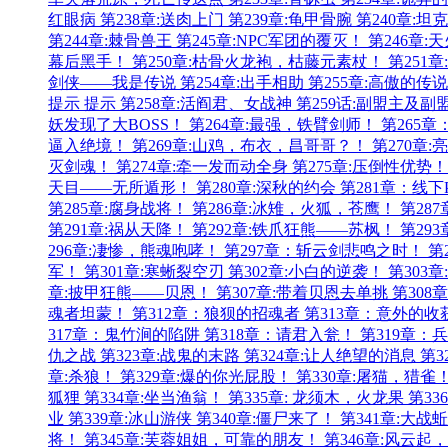
红眼病
第238章:送肉上门
第239章:龟甲骨腕
第240章:
第244章:棘骨兽王
第245章:NPC军团的覆灭！
第246章
幕后黑手！
第250章:枯骨火龙袍，枯藤元素杖！
第251
剑侠——我是传说
第254章:出手相助
第255章:高傲的传
提示
提示
第258章:活阎君、女战神
第259话:副盟主及
妖发现了大BOSS！
第264章:最强，铁臂剑师！
第265
逼入绝境！
第269章:山鸡，布衣，昌哥哥？！
第270章
灭剑魂！
第274章:牵一发而动全身
第275章:压倒性优势
天目——无所遁形！
第280章:深秋的约会
第281章：线下
第285章:腐身战将！
第286章:冰雉，火狐，苍鹰！
第28
第291章:祸从天降！
第292章:铁爪狂熊——苏枫！
第29
296章:凄惨，熊魂咆哮！
第297章：斩云剑悲鸣之时！
第
军！
第301章:寒蜥裂空刃
第302章:小白的逆袭！
第303
章:披甲狂熊——贝恩！
第307章:带着贝恩去单挑
第308
魂者坦蒙！
第312章：狼狈的招魂者
第313章：意外的收
317章：鬼竹涧的陷阱
第318章：请君入瓮！
第319章：
仇之战
第323章:战鬼的末路
第324章:让人绝望的消息
第3
章:杀狼！
第329章:爆的你光屁股！
第330章:屠猫，猎雀
狐狸
第334章:坐当渔翁！
第335章: 龙须木，火龙果
第3
业
第339章:冰山游侠
第340章:僵尸来了！
第341章:大战
将！
第345章:芙蓉姐姐，可靠的朋友！
第346章:风云起