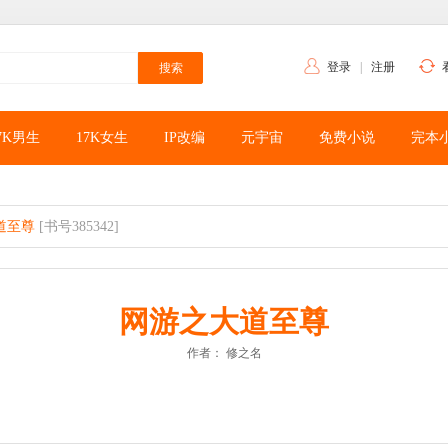
登录
|
注册
7K男生
17K女生
IP改编
元宇宙
免费小说
完本
道至尊
[书号385342]
网游之大道至尊
作者：
修之名