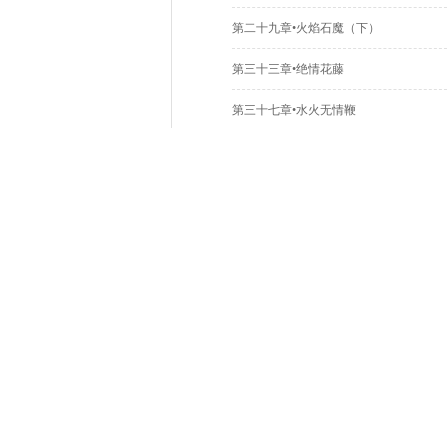
第二十九章•火焰石魔（下）
第三十三章•绝情花藤
第三十七章•水火无情鞭
第四十一章•你以为我真傻啊
第四十五章•破灭斩
第四十九章•身为男人证据不足
第五十三章•点化道济
第五十七章•采菊
第六十一章•阎王的信封
第六十五章•命丧狗肉馆（中）
第六十九章•插队也霸气