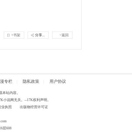
+书架
分享...
<返回
漫专栏
|
隐私政策
|
用户协议
得擅自转载本站内容。
小说网无关。--17K权利声明。
营业执照
出版物经营许可证
com
层608