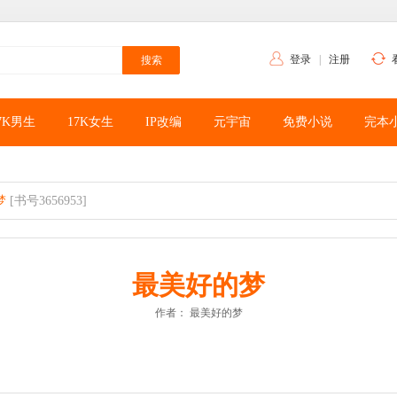
登录
|
注册
7K男生
17K女生
IP改编
元宇宙
免费小说
完本
梦
[书号3656953]
最美好的梦
作者：
最美好的梦