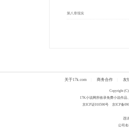
第八章现实
关于17k.com
|
商务合作
|
友
Copyright
17K小说网所收录免费小说作品
京ICP证010590号
京ICP备090
违法
公司名