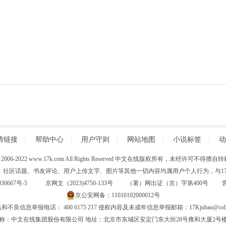
情链接
|
帮助中心
|
用户守则
|
网站地图
|
小说标签
|
动
 (C) 2006-2022 www.17k.com All Rights Reserved 中文在线版权所有，未经许可不
、社区话题、书友评论、用户上传文字、图片等其他一切内容均属用户个人行为，与17K
30667号-5
京网文（2023)4750-133号 （署）网出证（京）字第400号
京公安网备：11010102000012号
和不良信息举报电话： 400 6175 217 侵权内容及未成年信息举报邮箱：17Kjubao@col.
称：中文在线集团股份有限公司 地址：北京市东城区安定门东大街28号雍和大厦2号楼6