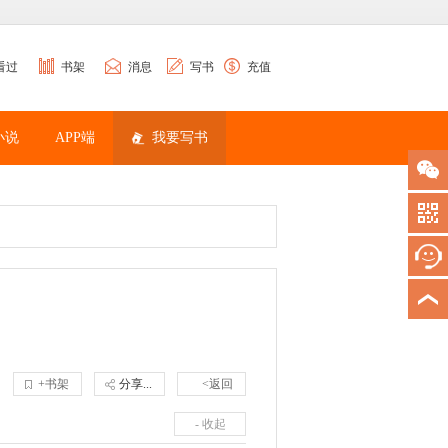
看过
书架
消息
写书
充值
小说
APP端
我要写书
+书架
分享...
<返回
- 收起