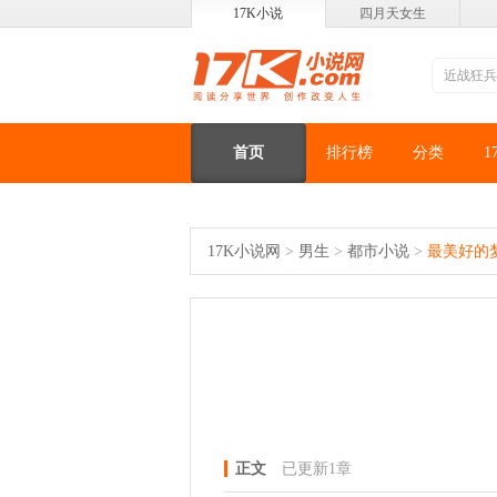
17K小说
四月天女生
首页
排行榜
分类
1
17K小说网
>
男生
>
都市小说
>
最美好的
正文
已更新1章