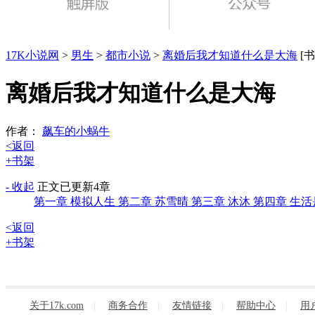
17K小说网
>
男生
>
都市小说
>
离婚后我才知道什么是大海
[书
离婚后我才知道什么是大海
作者：
飙车的小蜗牛
<返回
+书架
- 收起
正文
已更新4章
第一章 模拟人生
第二章 苏雪晴
第三章 沐沐
第四章 生
<返回
+书架
关于17k.com
|
商务合作
|
友情链接
|
帮助中心
|
用