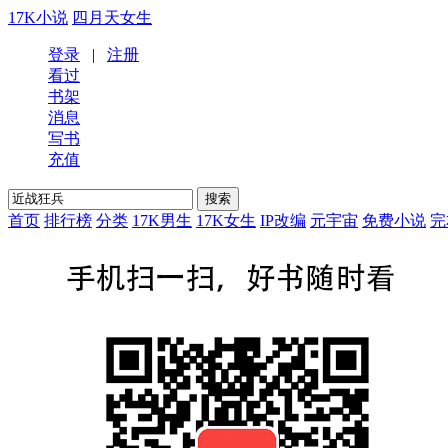
17K小说
四月天女生
登录
|
注册
看过
书架
消息
写书
充值
首页
排行榜
分类
17K男生
17K女生
IP改编
元宇宙
免费小说
完