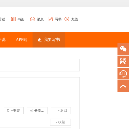
看过
书架
消息
写书
充值
小说
APP端
我要写书
+书架
分享...
<返回
- 收起