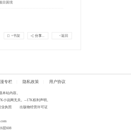
项目困境
+书架
分享...
<返回
漫专栏
|
隐私政策
|
用户协议
得擅自转载本站内容。
小说网无关。--17K权利声明。
营业执照
出版物经营许可证
com
层608