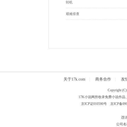
转机
艰难排查
关于17k.com
|
商务合作
|
友
Copyright
17K小说网所收录免费小说作品
京ICP证010590号
京ICP备090
违法
公司名