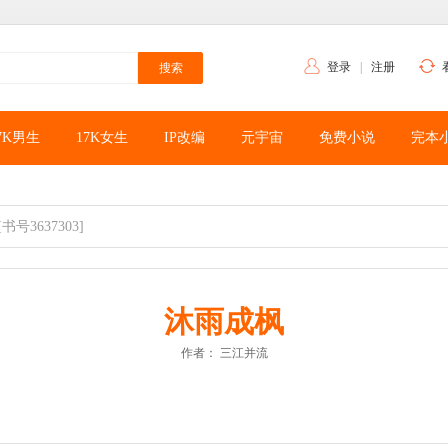
登录
|
注册
7K男生
17K女生
IP改编
元宇宙
免费小说
完本
[书号3637303]
沐雨成枫
作者：
三江并流