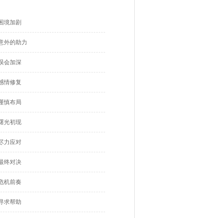
困境加剧
意外的助力
误会加深
感情修复
谨慎布局
曙光初现
尽力应对
最终对决
危机前奏
寻求帮助