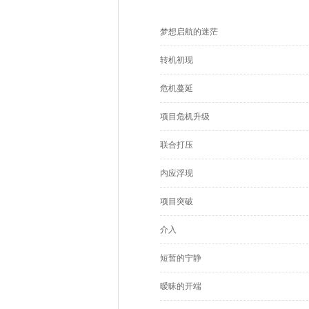
梦想启航的迷茫
转机初现
危机蔓延
项目危机升级
联合打压
内应浮现
项目突破
介入
短暂的宁静
暧昧的开端