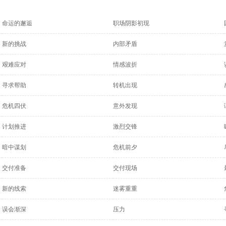
命运的邂逅
职场阴影初现
新的挑战
内部矛盾
艰难应对
情感波折
寻求帮助
转机出现
危机四伏
意外发现
计划推进
激烈交锋
暗中谋划
危机前夕
交付准备
交付现场
新的线索
迷雾重重
误会渐深
压力