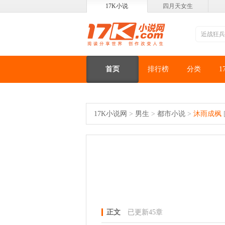
17K小说
四月天女生
首页
排行榜
分类
1
17K小说网
>
男生
>
都市小说
>
沐雨成枫
正文
已更新45章