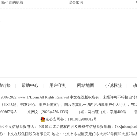
杨小青的执着
误会加深
情链接
|
帮助中心
|
用户守则
|
网站地图
|
小说标签
|
动
 (C) 2006-2022 www.17k.com All Rights Reserved 中文在线版权所有，未经许可不
、社区话题、书友评论、用户上传文字、图片等其他一切内容均属用户个人行为，与17K
30667号-5
京网文（2023)4750-133号 （署）网出证（京）字第400号
京公安网备：11010102000012号
和不良信息举报电话： 400 6175 217 侵权内容及未成年信息举报邮箱：17Kjubao@col.
称：中文在线集团股份有限公司 地址：北京市东城区安定门东大街28号雍和大厦2号楼6