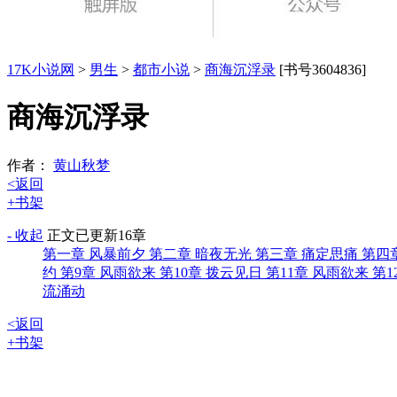
17K小说网
>
男生
>
都市小说
>
商海沉浮录
[书号3604836]
商海沉浮录
作者：
黄山秋梦
<返回
+书架
- 收起
正文
已更新16章
第一章 风暴前夕
第二章 暗夜无光
第三章 痛定思痛
第四
约
第9章 风雨欲来
第10章 拨云见日
第11章 风雨欲来
第1
流涌动
<返回
+书架