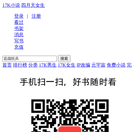
17K小说
四月天女生
登录
|
注册
看过
书架
消息
写书
充值
首页
排行榜
分类
17K男生
17K女生
IP改编
元宇宙
免费小说
完