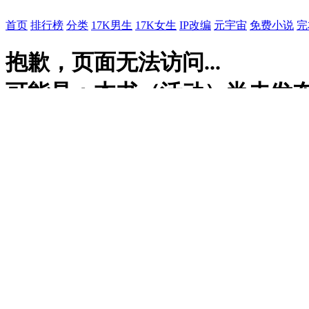
首页
排行榜
分类
17K男生
17K女生
IP改编
元宇宙
免费小说
完
抱歉，页面无法访问...
可能是：本书（活动）尚未发