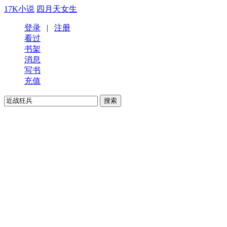
17K小说
四月天女生
登录
|
注册
看过
书架
消息
写书
充值