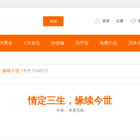
登录
|
注册
7K男生
17K女生
IP改编
元宇宙
免费小说
完本
，缘续今世
[书号3594023]
情定三生，缘续今世
作者：
冬风无痕