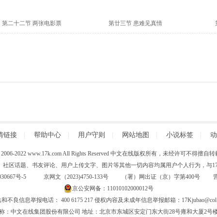
第二十二节 两张电影票
第廿三节 患难见真情
情链接
|
帮助中心
|
用户守则
|
网站地图
|
小说标签
|
动
 (C) 2006-2022 www.17k.com All Rights Reserved 中文在线版权所有，未经许可不
、社区话题、书友评论、用户上传文字、图片等其他一切内容均属用户个人行为，与17K
30667号-5
京网文（2023)4750-133号 （署）网出证（京）字第400号
京公安网备：11010102000012号
和不良信息举报电话： 400 6175 217 侵权内容及未成年信息举报邮箱：17Kjubao@col.
称：中文在线集团股份有限公司 地址：北京市东城区安定门东大街28号雍和大厦2号楼6