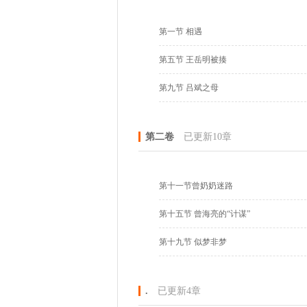
第一节 相遇
第五节 王岳明被揍
第九节 吕斌之母
第二卷
已更新10章
第十一节曾奶奶迷路
第十五节 曾海亮的“计谋”
第十九节 似梦非梦
.
已更新4章