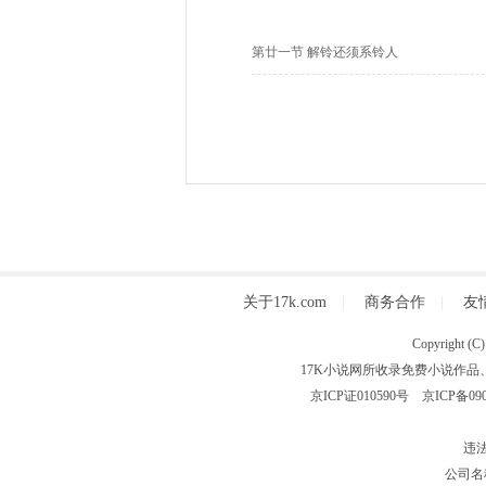
第廿一节 解铃还须系铃人
关于17k.com
|
商务合作
|
友
Copyright
17K小说网所收录免费小说作品
京ICP证010590号
京ICP备090
违法
公司名