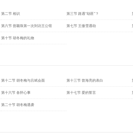
第二节 相识
第三节 路遇“劫匪”？
第六节 曾颖珠第一次到访王公馆
第七节 王傲雪遇劫
第十节 胡冬梅的礼物
第十二节 胡冬梅与吕斌会面
第十三节 曾海亮的表白
第十六节 各怀心事
第十七节 爱的誓言
第二十节 胡冬梅遇袭