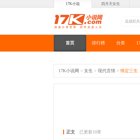
17K小说
四月天女生
首页
排行榜
分类
1
17K小说网
>
女生
>
现代言情
>
情定三生
正文
已更新10章