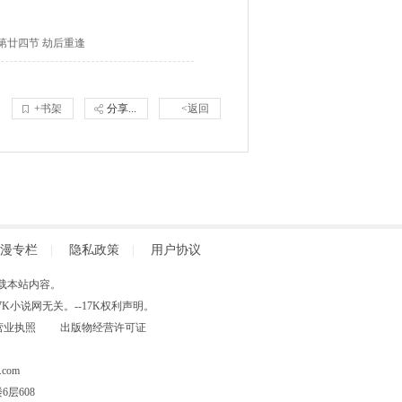
第廿四节 劫后重逢
+书架
分享...
<返回
漫专栏
|
隐私政策
|
用户协议
得擅自转载本站内容。
小说网无关。--17K权利声明。
营业执照
出版物经营许可证
com
层608