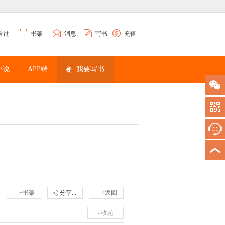
看过
书架
消息
写书
充值
小说
APP端
我要写书
+书架
分享...
<返回
- 收起