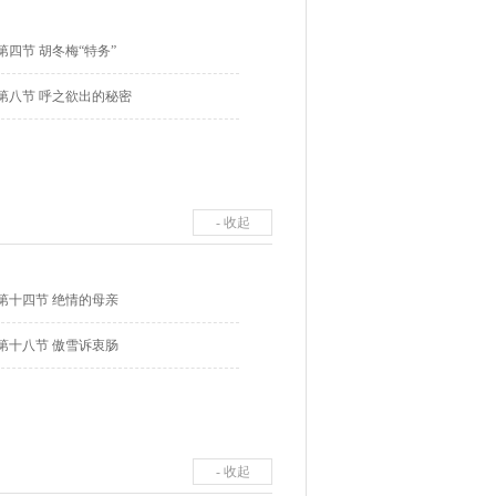
第四节 胡冬梅“特务”
第八节 呼之欲出的秘密
- 收起
第十四节 绝情的母亲
第十八节 傲雪诉衷肠
- 收起