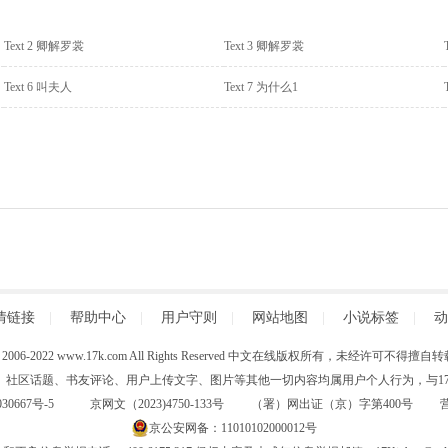
Text 2 卿解罗裳
Text 3 卿解罗裳
Text 6 叫夫人
Text 7 为什么1
情链接
|
帮助中心
|
用户守则
|
网站地图
|
小说标签
|
动
 (C) 2006-2022 www.17k.com All Rights Reserved 中文在线版权所有，未经许可不
、社区话题、书友评论、用户上传文字、图片等其他一切内容均属用户个人行为，与17K
30667号-5
京网文（2023)4750-133号 （署）网出证（京）字第400号
京公安网备：11010102000012号