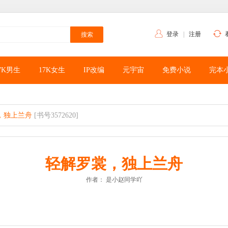
登录
|
注册
7K男生
17K女生
IP改编
元宇宙
免费小说
完本
，独上兰舟
[书号3572620]
轻解罗裳，独上兰舟
作者：
是小赵同学吖