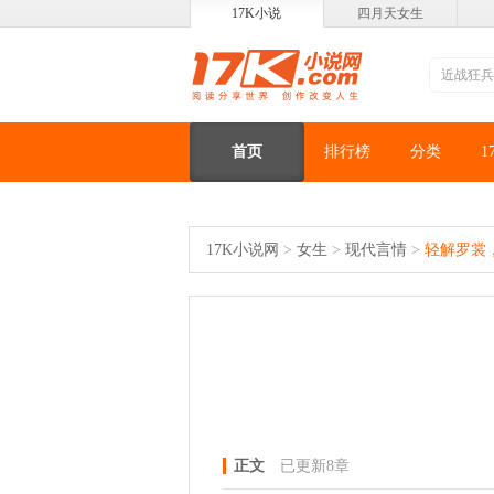
17K小说
四月天女生
首页
排行榜
分类
1
17K小说网
>
女生
>
现代言情
>
轻解罗裳
正文
已更新8章