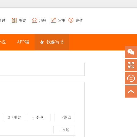
看过
书架
消息
写书
充值
小说
APP端
我要写书
+书架
分享...
<返回
- 收起