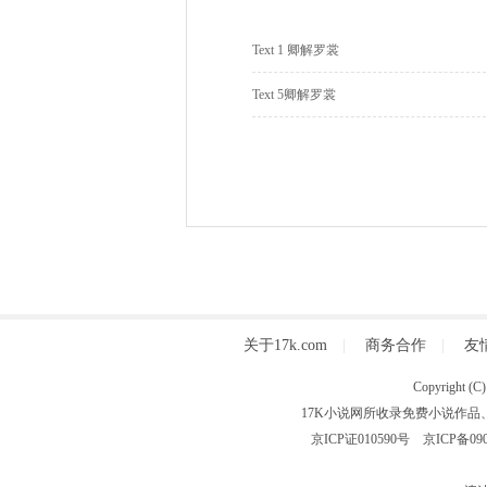
Text 1 卿解罗裳
Text 5卿解罗裳
关于17k.com
|
商务合作
|
友
Copyright
17K小说网所收录免费小说作品
京ICP证010590号
京ICP备090