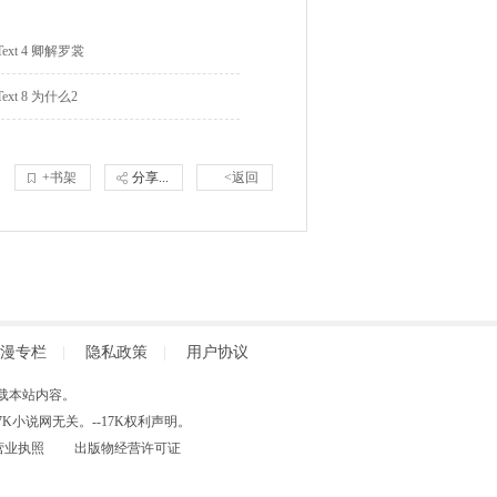
Text 4 卿解罗裳
Text 8 为什么2
+书架
分享...
<返回
漫专栏
|
隐私政策
|
用户协议
得擅自转载本站内容。
小说网无关。--17K权利声明。
营业执照
出版物经营许可证