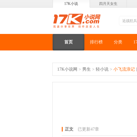
17K小说
四月天女生
首页
排行榜
分类
1
17K小说网
>
男生
>
轻小说
>
小飞流浪记
正文
已更新47章