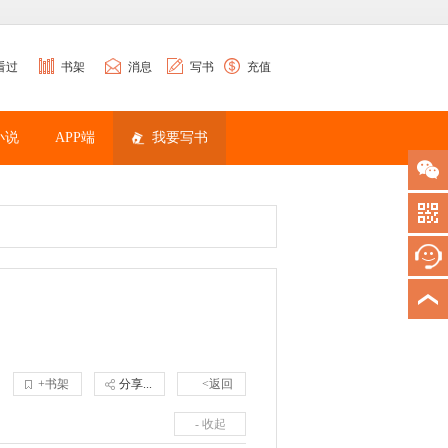
看过
书架
消息
写书
充值
小说
APP端
我要写书
+书架
分享...
<返回
- 收起