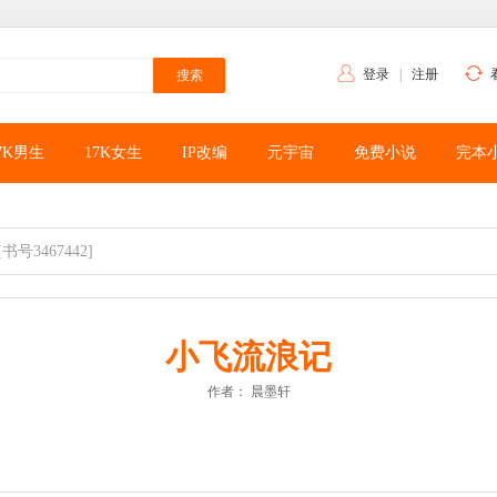
登录
|
注册
7K男生
17K女生
IP改编
元宇宙
免费小说
完本
[书号3467442]
小飞流浪记
作者：
晨墨轩