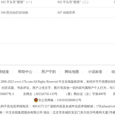
042 平头哥“蜜獾”（一）
043 平头哥“蜜獾”（二）
046 阳光灿烂的动物
047 动物世界
情链接
|
帮助中心
|
用户守则
|
网站地图
|
小说标签
|
动
 (C) 2006-2022 www.17k.com All Rights Reserved 中文在线版权所有，未经许可不
、社区话题、书友评论、用户上传文字、图片等其他一切内容均属用户个人行为，与17K
30667号-5
京网文（2023)4750-133号 （署）网出证（京）字第400号
京公安网备：11010102000012号
和不良信息举报电话： 400 6175 217 侵权内容及未成年信息举报邮箱：17Kjubao@col.
称：中文在线集团股份有限公司 地址：北京市东城区安定门东大街28号雍和大厦2号楼6