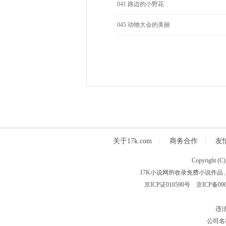
041 路边的小野花
045 动物大会的美丽
关于17k.com
|
商务合作
|
友
Copyright
17K小说网所收录免费小说作品
京ICP证010590号
京ICP备090
违法
公司名