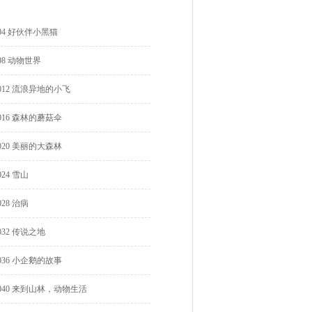
04 好伙伴小黑猫
08 动物世界
012 流浪异地的小飞
016 森林的蘑菇伞
020 美丽的大森林
024 雪山
028 治病
032 传说之地
036 小企鹅的故事
040 来到山林，动物生活