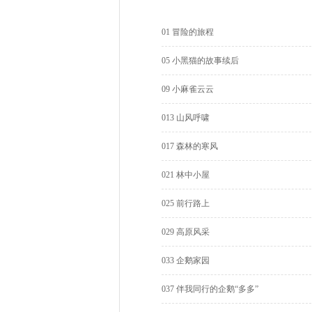
01 冒险的旅程
05 小黑猫的故事续后
09 小麻雀云云
013 山风呼啸
017 森林的寒风
021 林中小屋
025 前行路上
029 高原风采
033 企鹅家园
037 伴我同行的企鹅“多多”