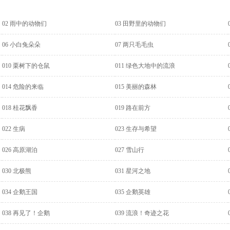
02 雨中的动物们
03 田野里的动物们
06 小白兔朵朵
07 两只毛毛虫
010 栗树下的仓鼠
011 绿色大地中的流浪
014 危险的来临
015 美丽的森林
018 桂花飘香
019 路在前方
022 生病
023 生存与希望
026 高原湖泊
027 雪山行
030 北极熊
031 星河之地
034 企鹅王国
035 企鹅英雄
038 再见了！企鹅
039 流浪！奇迹之花