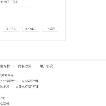
044 豹子王灰豹
+书架
分享...
<返回
漫专栏
|
隐私政策
|
用户协议
得擅自转载本站内容。
小说网无关。--17K权利声明。
营业执照
出版物经营许可证
com
层608