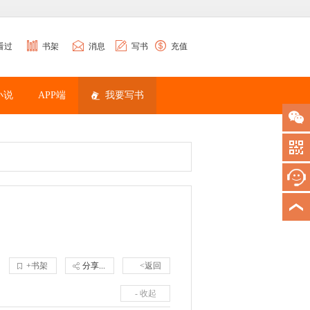
看过
书架
消息
写书
充值
小说
APP端
我要写书
+书架
分享...
<返回
- 收起