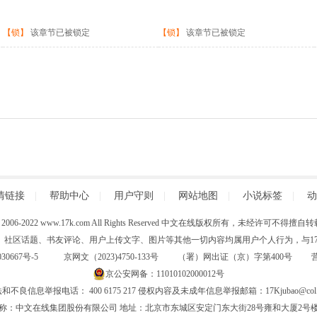
【锁】
该章节已被锁定
【锁】
该章节已被锁定
情链接
|
帮助中心
|
用户守则
|
网站地图
|
小说标签
|
动
 (C) 2006-2022 www.17k.com All Rights Reserved 中文在线版权所有，未经许可不
、社区话题、书友评论、用户上传文字、图片等其他一切内容均属用户个人行为，与17K
30667号-5
京网文（2023)4750-133号 （署）网出证（京）字第400号
京公安网备：11010102000012号
和不良信息举报电话： 400 6175 217 侵权内容及未成年信息举报邮箱：17Kjubao@col.
称：中文在线集团股份有限公司 地址：北京市东城区安定门东大街28号雍和大厦2号楼6