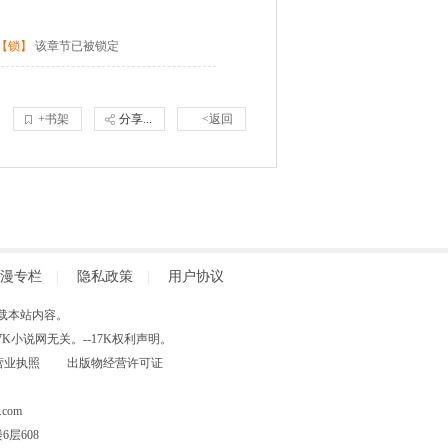
【锁】
该章节已被锁定
+书架
分享...
<返回
漫专栏
|
隐私政策
|
用户协议
得擅自转载本站内容。
小说网无关。--17K权利声明。
营业执照
出版物经营许可证
com
层608