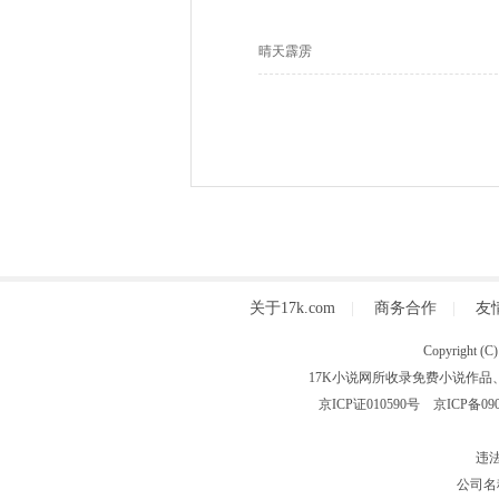
晴天霹雳
关于17k.com
|
商务合作
|
友
Copyright
17K小说网所收录免费小说作品
京ICP证010590号
京ICP备090
违法
公司名