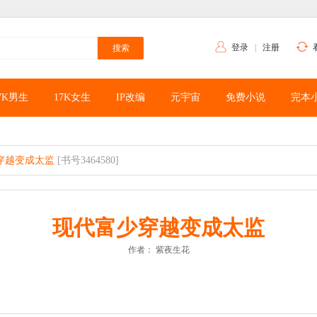
登录
|
注册
7K男生
17K女生
IP改编
元宇宙
免费小说
完本
穿越变成太监
[书号3464580]
现代富少穿越变成太监
作者：
紫夜生花