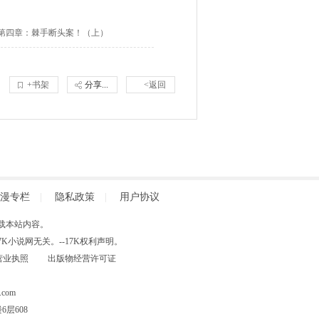
第四章：棘手断头案！（上）
+书架
分享...
<返回
漫专栏
|
隐私政策
|
用户协议
得擅自转载本站内容。
小说网无关。--17K权利声明。
营业执照
出版物经营许可证
com
层608