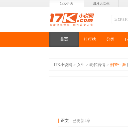
17K小说
四月天女生
首页
排行榜
分类
1
17K小说网
>
女生
>
现代言情
>
刑警生涯
正文
已更新4章