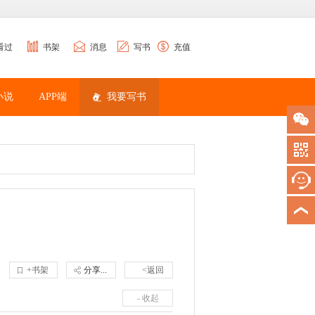
看过
书架
消息
写书
充值
小说
APP端
我要写书
+书架
分享...
<返回
- 收起