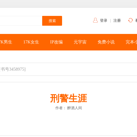
登录
|
注册
7K男生
17K女生
IP改编
元宇宙
免费小说
完本
[书号3458975]
刑警生涯
作者：
醉酒人间