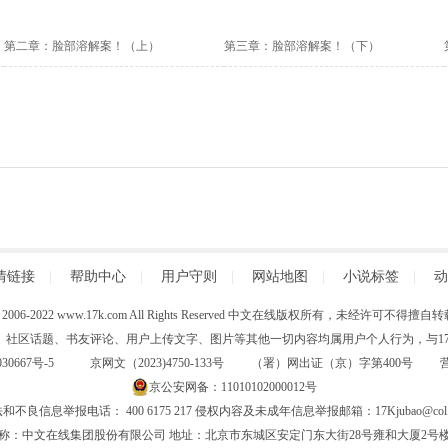
第二章：脸部溶解案！（上）
第三章：脸部溶解案！（下）
情链接
|
帮助中心
|
用户守则
|
网站地图
|
小说标签
|
动
 (C) 2006-2022 www.17k.com All Rights Reserved 中文在线版权所有，未经许可不
、社区话题、书友评论、用户上传文字、图片等其他一切内容均属用户个人行为，与17K
30667号-5
京网文（2023)4750-133号 （署）网出证（京）字第400号
京公安网备：11010102000012号
和不良信息举报电话： 400 6175 217 侵权内容及未成年信息举报邮箱：17Kjubao@col.
称：中文在线集团股份有限公司 地址：北京市东城区安定门东大街28号雍和大厦2号楼6