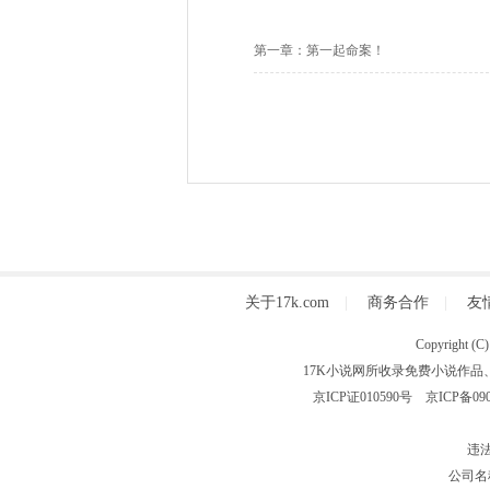
第一章：第一起命案！
关于17k.com
|
商务合作
|
友
Copyright
17K小说网所收录免费小说作品
京ICP证010590号
京ICP备090
违法
公司名