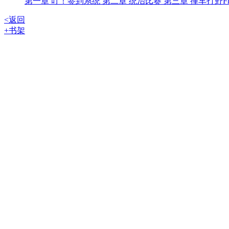
第一章 叮！签到系统
第二章 统治比赛
第三章 撞车打野F
<返回
+书架