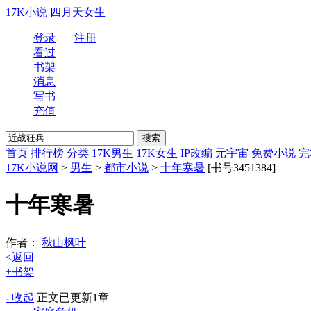
17K小说
四月天女生
登录
|
注册
看过
书架
消息
写书
充值
首页
排行榜
分类
17K男生
17K女生
IP改编
元宇宙
免费小说
完
17K小说网
>
男生
>
都市小说
>
十年寒暑
[书号3451384]
十年寒暑
作者：
秋山枫叶
<返回
+书架
- 收起
正文
已更新1章