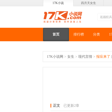
17K小说
四月天女生
首页
排行榜
分类
1
17K小说网
>
女生
>
现代言情
>
报应来了
正文
已更新2章