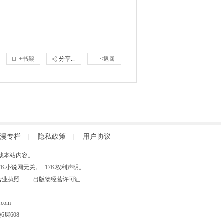
+书架
分享...
<返回
漫专栏
|
隐私政策
|
用户协议
得擅自转载本站内容。
小说网无关。--17K权利声明。
营业执照
出版物经营许可证
com
层608