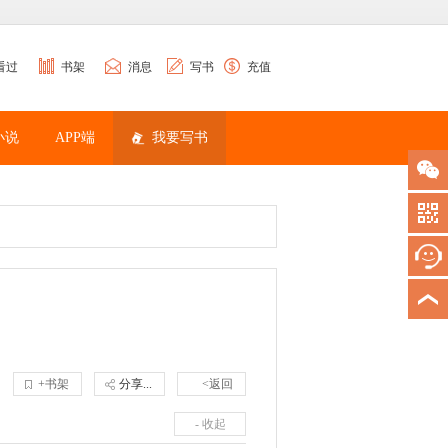
看过
书架
消息
写书
充值
小说
APP端
我要写书
+书架
分享...
<返回
- 收起