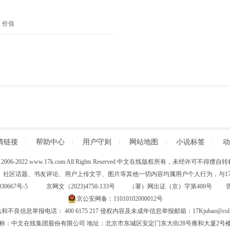
价值
情链接
|
帮助中心
|
用户守则
|
网站地图
|
小说标签
|
动
 (C) 2006-2022 www.17k.com All Rights Reserved 中文在线版权所有，未经许可不
、社区话题、书友评论、用户上传文字、图片等其他一切内容均属用户个人行为，与17K
30667号-5
京网文（2023)4750-133号 （署）网出证（京）字第400号
京公安网备：11010102000012号
和不良信息举报电话： 400 6175 217 侵权内容及未成年信息举报邮箱：17Kjubao@col.
称：中文在线集团股份有限公司 地址：北京市东城区安定门东大街28号雍和大厦2号楼6