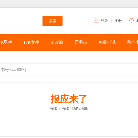
登录
|
注册
7K男生
17K女生
IP改编
元宇宙
免费小说
完本
[书号3449885]
报应来了
作者：
作者243dWqh8k