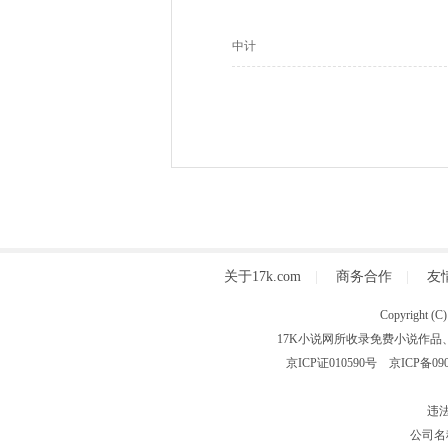
中计
关于17k.com
|
商务合作
|
友
Copyright
17K小说网所收录免费小说作品
京ICP证010590号
京ICP备090
违法
公司名