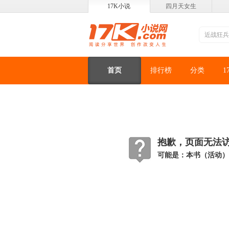
17K小说
四月天女生
首页
排行榜
分类
1
抱歉，页面无法访问
可能是：本书（活动）