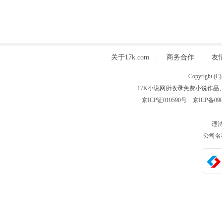
关于17k.com
|
商务合作
|
友
Copyright
17K小说网所收录免费小说作品
京ICP证010590号
京ICP备090
违法
公司名