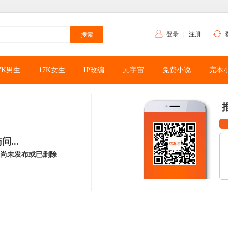
登录
|
注册
7K男生
17K女生
IP改编
元宇宙
免费小说
完本
...
尚未发布或已删除