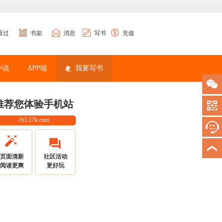
看过
书架
消息
写书
充值
小说
APP端
我要写书
推荐您体验手机站
//h5.17k.com
页面清新
社区活动
阅读更爽
更好玩