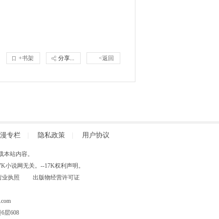
+书架
分享...
<返回
漫专栏
|
隐私政策
|
用户协议
得擅自转载本站内容。
小说网无关。--17K权利声明。
营业执照
出版物经营许可证
com
层608