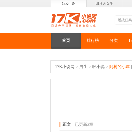
17K小说
四月天女生
首页
排行榜
分类
1
17K小说网
>
男生
>
轻小说
>
阿树的小屋
正文
已更新2章