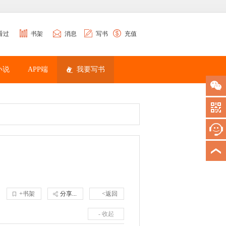
看过
书架
消息
写书
充值
小说
APP端
我要写书
+书架
分享...
<返回
- 收起