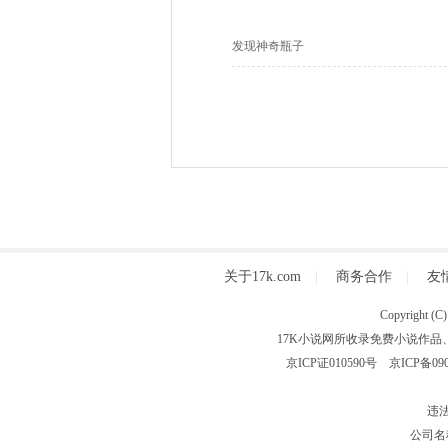
发现神奇瓶子
关于17k.com
|
商务合作
|
友
Copyright
17K小说网所收录免费小说作品
京ICP证010590号
京ICP备090
违法
公司名