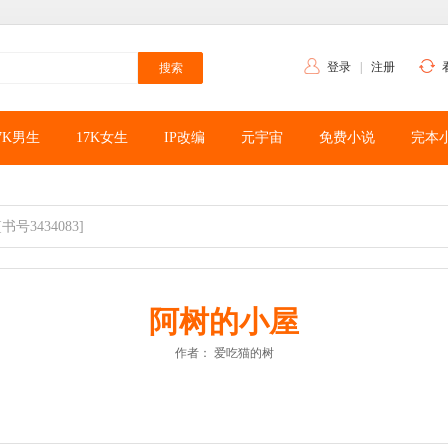
登录
|
注册
7K男生
17K女生
IP改编
元宇宙
免费小说
完本
[书号3434083]
阿树的小屋
作者：
爱吃猫的树