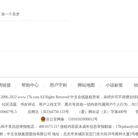
第一个美梦
情链接
|
帮助中心
|
用户守则
|
网站地图
|
小说标签
|
动
 (C) 2006-2022 www.17k.com All Rights Reserved 中文在线版权所有，未经许可不
、社区话题、书友评论、用户上传文字、图片等其他一切内容均属用户个人行为，与17K
30667号-5
京网文（2023)4750-133号 （署）网出证（京）字第400号
京公安网备：11010102000012号
和不良信息举报电话： 400 6175 217 侵权内容及未成年信息举报邮箱：17Kjubao@col.
称：中文在线集团股份有限公司 地址：北京市东城区安定门东大街28号雍和大厦2号楼6