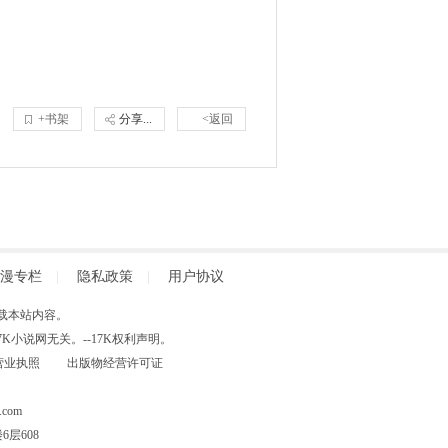
+书架
分享...
<返回
漫专栏
|
隐私政策
|
用户协议
得擅自转载本站内容。
小说网无关。--17K权利声明。
营业执照
出版物经营许可证
com
层608