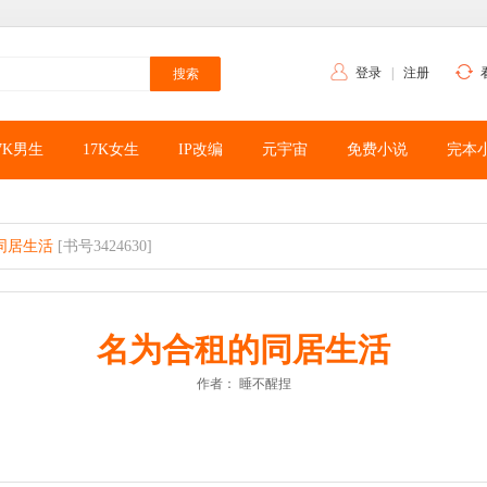
登录
|
注册
7K男生
17K女生
IP改编
元宇宙
免费小说
完本
同居生活
[书号3424630]
名为合租的同居生活
作者：
睡不醒捏