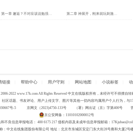
第一章 邂逅？不对应该说勉强算是邂逅的邂逅
第二章 神展开，刚来就玩刺激的？
情链接
|
帮助中心
|
用户守则
|
网站地图
|
小说标签
|
动
 (C) 2006-2022 www.17k.com All Rights Reserved 中文在线版权所有，未经许可不
、社区话题、书友评论、用户上传文字、图片等其他一切内容均属用户个人行为，与17K
30667号-5
京网文（2023)4750-133号 （署）网出证（京）字第400号
京公安网备：11010102000012号
和不良信息举报电话： 400 6175 217 侵权内容及未成年信息举报邮箱：17Kjubao@col.
称：中文在线集团股份有限公司 地址：北京市东城区安定门东大街28号雍和大厦2号楼6