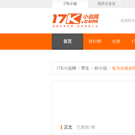
17K小说
四月天女生
首页
排行榜
分类
1
17K小说网
>
男生
>
轻小说
>
名为合租的
正文
已更新3章