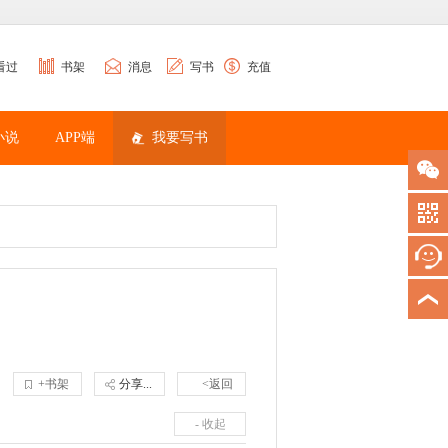
看过
书架
消息
写书
充值
小说
APP端
我要写书
+书架
分享...
<返回
- 收起