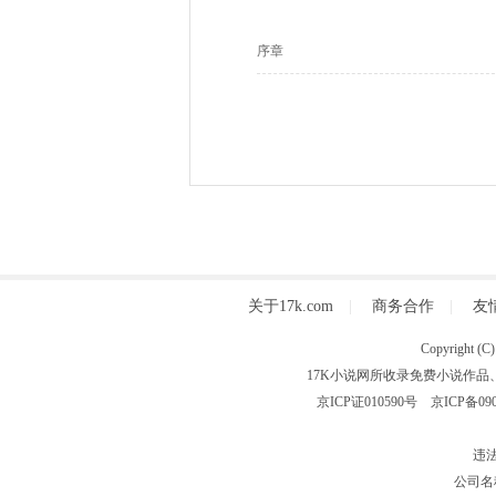
序章
关于17k.com
|
商务合作
|
友
Copyright
17K小说网所收录免费小说作品
京ICP证010590号
京ICP备090
违法
公司名