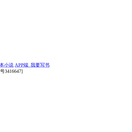
本小说
APP端
我要写书
号3416647]