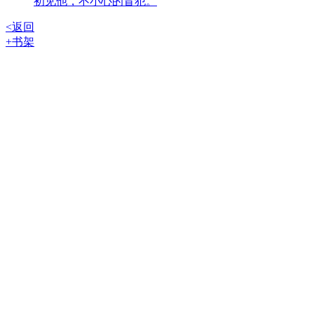
初见他，不小心的冒犯。
<返回
+书架