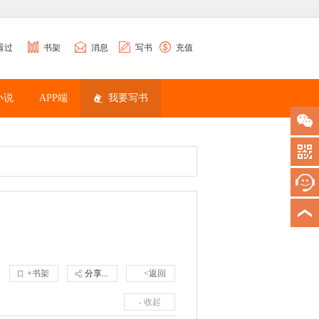
看过
书架
消息
写书
充值
小说
APP端
我要写书
+书架
分享...
<返回
- 收起