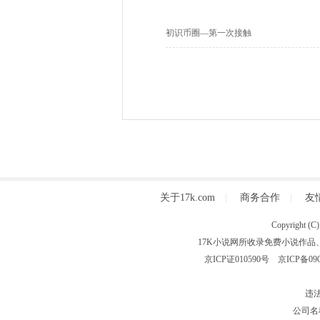
初识币圈—第一次接触
关于17k.com
|
商务合作
|
友
Copyright
17K小说网所收录免费小说作品
京ICP证010590号
京ICP备090
违法
公司名