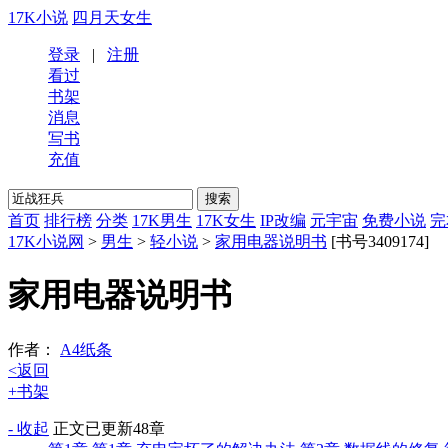
17K小说
四月天女生
登录
|
注册
看过
书架
消息
写书
充值
首页
排行榜
分类
17K男生
17K女生
IP改编
元宇宙
免费小说
完
17K小说网
>
男生
>
轻小说
>
家用电器说明书
[书号3409174]
家用电器说明书
作者：
A4纸条
<返回
+书架
- 收起
正文
已更新48章