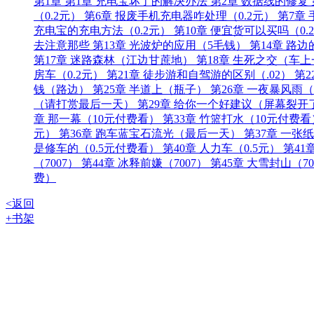
第1章
第1章 充电宝坏了的解决办法
第2章 数据线的修复
（0.2元）
第6章 报废手机充电器咋处理（0.2元）
第7章
充电宝的充电方法（0.2元）
第10章 便宜货可以买吗（0.
去注意那些
第13章 光波炉的应用（5毛钱）
第14章 路
第17章 迷路森林（江边甘蔗地）
第18章 生死之交（车
房车（0.2元）
第21章 徒步游和自驾游的区别（.02）
第
钱（路边）
第25章 半道上（瓶子）
第26章 一夜暴风雨
（请打赏最后一天）
第29章 给你一个好建议（屏幕裂开
章 那一幕（10元付费看）
第33章 竹篮打水（10元付费
元）
第36章 跑车蓝宝石流光（最后一天）
第37章 一
是修车的（0.5元付费看）
第40章 人力车（0.5元）
第41
（7007）
第44章 冰释前嫌（7007）
第45章 大雪封山（70
费）
<返回
+书架