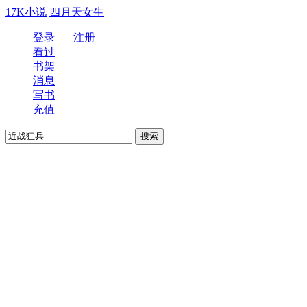
17K小说
四月天女生
登录
|
注册
看过
书架
消息
写书
充值