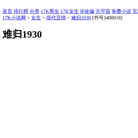
首页
排行榜
分类
17K男生
17K女生
IP改编
元宇宙
免费小说
完
17K小说网
>
女生
>
现代言情
>
难归1930
[书号3400018]
难归1930
作者：
如若巴黎不快乐
<返回
+书架
- 收起
正文
已更新16章
嫡小姐自杀风波
奶妈的安慰
上菜
饭后碎碗风波
碎碗家
<返回
+书架
关于17k.com
|
商务合作
|
友