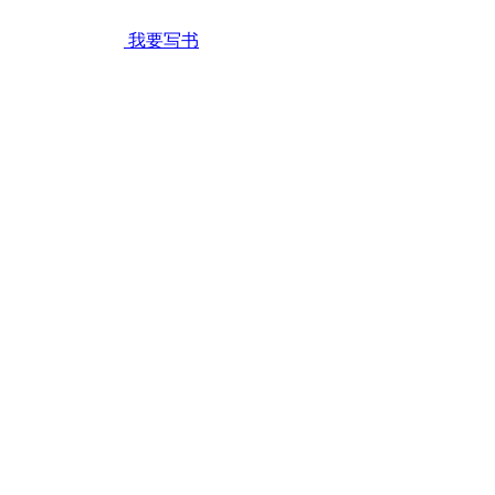
我要写书
的长大
考验
紧张
催促
争吵
交谈
漫专栏
|
隐私政策
|
用户协议