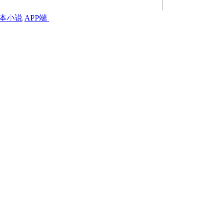
本小说
APP端
法风波
家法伺候
施罚风波
被打后
敷药风波
被打后风波
突然懂事
情链接
|
帮助中心
|
用户守则
|
网站地图
|
小说标签
|
动