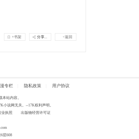
+书架
分享...
<返回
漫专栏
|
隐私政策
|
用户协议
得擅自转载本站内容。
小说网无关。--17K权利声明。
营业执照
出版物经营许可证
com
层608