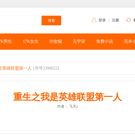
登录
|
注册
7K男生
17K女生
IP改编
元宇宙
免费小说
完本
是英雄联盟第一人
[书号3398022]
重生之我是英雄联盟第一人
作者：
飞天z