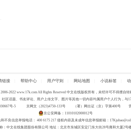
情链接
|
帮助中心
|
用户守则
|
网站地图
|
小说标签
|
动
 (C) 2006-2022 www.17k.com All Rights Reserved 中文在线版权所有，未经许可不
、社区话题、书友评论、用户上传文字、图片等其他一切内容均属用户个人行为，与17K
30667号-5
京网文（2023)4750-133号 （署）网出证（京）字第400号
京公安网备：11010102000012号
和不良信息举报电话： 400 6175 217 侵权内容及未成年信息举报邮箱：17Kjubao@col.
称：中文在线集团股份有限公司 地址：北京市东城区安定门东大街28号雍和大厦2号楼6