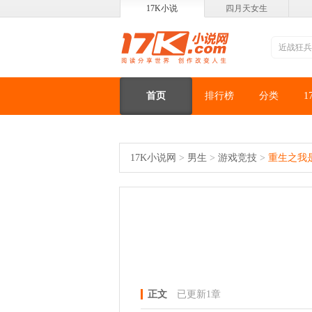
17K小说
四月天女生
首页
排行榜
分类
1
17K小说网
>
男生
>
游戏竞技
>
重生之我
正文
已更新1章