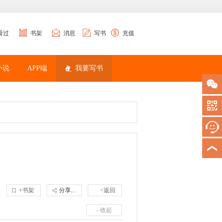
看过
书架
消息
写书
充值
小说
APP端
我要写书
+书架
分享...
<返回
- 收起