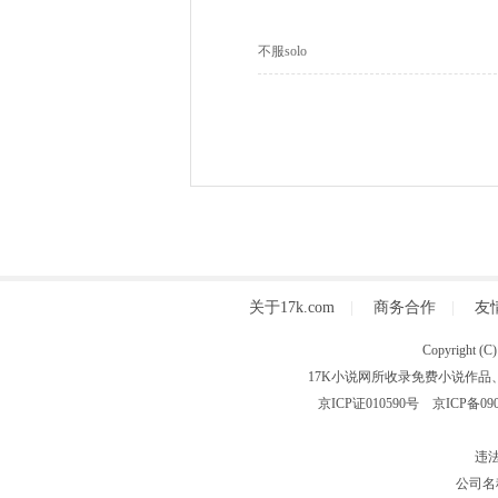
不服solo
关于17k.com
|
商务合作
|
友
Copyright
17K小说网所收录免费小说作品
京ICP证010590号
京ICP备090
违法
公司名