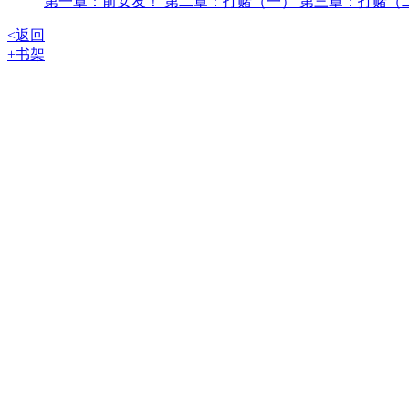
第一章：前女友！
第二章：打赌（一）
第三章：打赌（
<返回
+书架