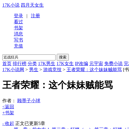
17K小说
四月天女生
登录
|
注册
看过
书架
消息
写书
充值
首页
排行榜
分类
17K男生
17K女生
IP改编
元宇宙
免费小说
完
17K小说网
>
男生
>
游戏竞技
>
王者荣耀：这个妹妹贼能骂
[书
王者荣耀：这个妹妹贼能骂
作者：
顾墨子小球
<返回
+书架
- 收起
正文
已更新5章