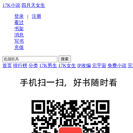
17K小说
四月天女生
登录
|
注册
看过
书架
消息
写书
充值
首页
排行榜
分类
17K男生
17K女生
IP改编
元宇宙
免费小说
完