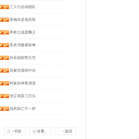
三人行必成团队
姜确实是老的辣
界桥之战显麴义
章表书檄看陈琳
孙吴稳固赞吕范
吾粲坦荡狱中坐
料敌如神看满宠
张辽戏耍三巨头
战死病亡不一样
+书架
分享...
<返回