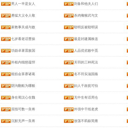
男人一半是女人
刘备和他夫人们
勇猛大义令人敬
杀鸡儆猴武与文
家教事关成与败
聪明反被聪明误
七岁看老话曹操
最是封建属株连
功勋卓著震敌国
人品优劣败中觅
外粗内细慈蕴悍
关羽的三种死法
能掐会算赛诸葛
名不符实滋国殇
阴沟翻船为哪般
妇人干政犹可怕
身在蜀汉心在魏
无中生有话周仓
屈指可数一良将
外强中干纸老虎
沉默无声一良将
放荡不羁叙简雍