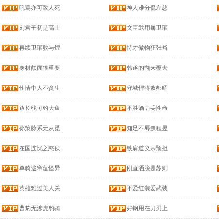
吼骂亦可致人死
神人难分侃左慈
刘君子初是高士
文臣武用属卫瓘
再续卫瓘败与煌
恃才傲物狂张裕
身材颜面很重要
韩遂的翻来覆去
性情中人不贪生
守城悍将数郝昭
放长线可钓大鱼
不胜酒力丢性命
孙策脉系无从觅
知足不辱叙程昱
在国连忧之愍侯
铁肩道义宗预担
单骑逃窜蕴怪异
刚直洒脱是苏则
英雄难过美人关
不爱红装爱武装
曹豹无涉虎豹骑
好钢用在刀刃上