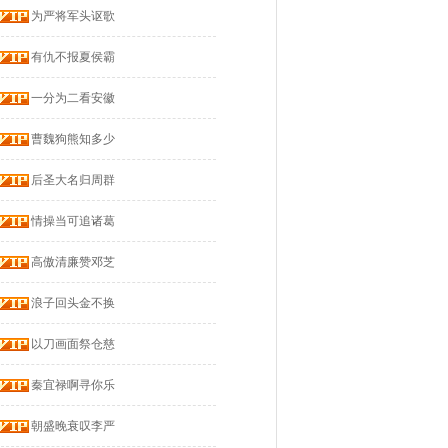
为严将军头讴歌
有仇不报夏侯霸
一分为二看安徽
曹魏狗熊知多少
后圣大名归周群
情操当可追诸葛
高傲清廉赞邓芝
浪子回头金不换
以刀画面祭仓慈
秦宜禄啊寻你乐
朝盛晚衰叹李严