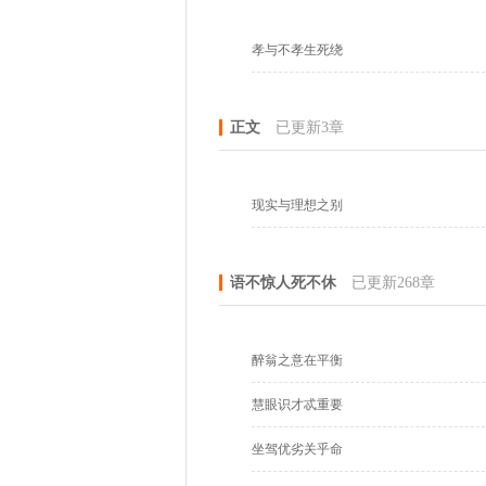
孝与不孝生死绕
正文
已更新3章
现实与理想之别
语不惊人死不休
已更新268章
醉翁之意在平衡
慧眼识才忒重要
坐驾优劣关乎命