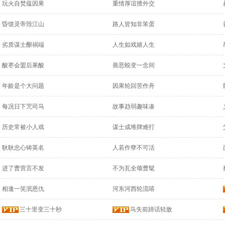
玩火自焚蕴因果
重情厚谊擅外交
昏馈灵帝毁江山
路人皆知非笨蛋
劣质谋士酿祸端
人生如戏嬉人生
酸枣会盟后果酸
善恶蜕变一念间
年龄是个大问题
因果轮回苦作舟
每况日下咒司马
故事趋弱趣味凑
历史常被小人戏
谋士成堆牌难打
耿耿忠心铸英名
人若作孽不可活
进了曹营言不发
不为瓦全颂曹髦
相逢一笑泯恩仇
河东河西轮流嘻
三十里变三十秒
马失前蹄话轻敌