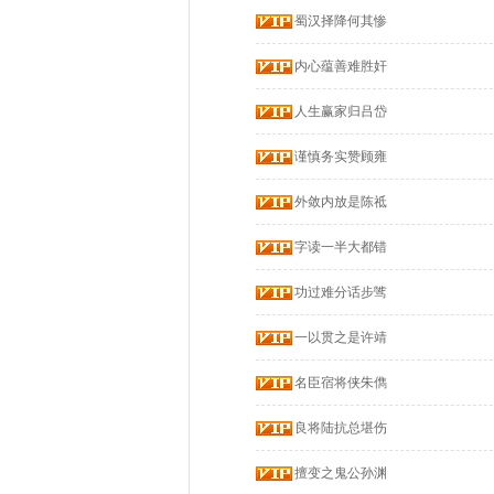
蜀汉择降何其惨
内心蕴善难胜奸
人生赢家归吕岱
谨慎务实赞顾雍
外敛内放是陈祗
字读一半大都错
功过难分话步骘
一以贯之是许靖
名臣宿将侠朱儁
良将陆抗总堪伤
擅变之鬼公孙渊