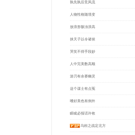
孰先孰后竞风流
人物性格随境变
放浪形骸浊浪高
挟天子以令诸侯
哭笑不得手段妙
人中完美数高顺
游刃有余赛幽灵
这个谋士有点冤
嗜好美色有例外
睚眦必报话许攸
乌桓之战定北方