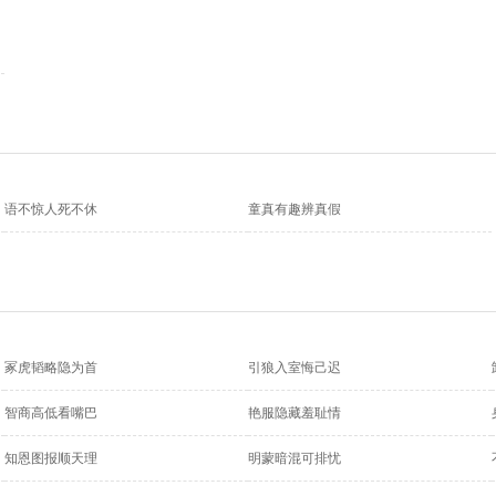
语不惊人死不休
童真有趣辨真假
冢虎韬略隐为首
引狼入室悔己迟
智商高低看嘴巴
艳服隐藏羞耻情
知恩图报顺天理
明蒙暗混可排忧