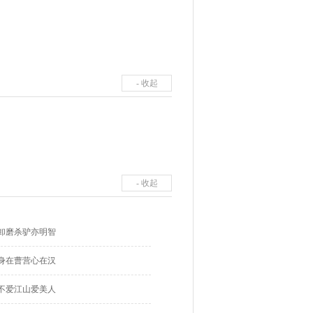
- 收起
- 收起
卸磨杀驴亦明智
身在曹营心在汉
不爱江山爱美人