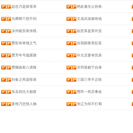
赵忠乃是朕母亲
绝处逢生公孙恭
马腾两个想不到
文庙武庙都有他
凉州能安靠张既
如意算盘害许贡
曹彰有将领之气
自我膨胀害彭羕
曹芳年号蕴蹊跷
许允丑妻有忧喜
曹魏政权八虎骑
关羽落败于自身
刘备之死该怪谁
三国三帝不正统
东吴四任大都督
曹昂一死百事改
姜维乃悲情人物
张辽为何不打蜀