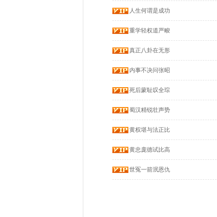
人生何谓是成功
重学轻权道严畯
真正八卦在无形
内事不决问张昭
死后蒙耻叹全琮
蜀汉精锐壮声势
黄权堪与法正比
黄忠庞德试比高
世冤一箭泯恩仇