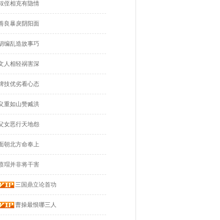
叔侄相克有隐情
善良暴戾阴阳面
胡编乱造故事巧
文人相轻祸害深
牌技优劣看心态
义重如山赞臧洪
父女恶行天地怨
面朝北方命奉上
蔡瑁并非将干害
三国鼎立论首功
曹操最恨哪三人