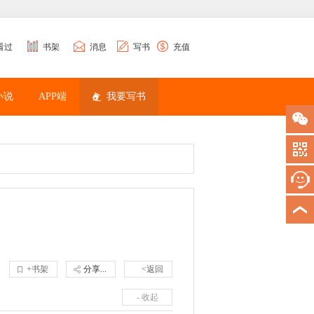
看过
书架
消息
写书
充值
小说
APP端
我要写书
+书架
分享...
<返回
- 收起