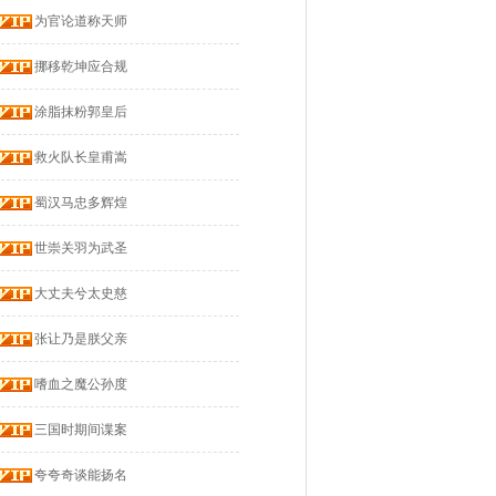
为官论道称天师
挪移乾坤应合规
涂脂抹粉郭皇后
救火队长皇甫嵩
蜀汉马忠多辉煌
世崇关羽为武圣
大丈夫兮太史慈
张让乃是朕父亲
嗜血之魔公孙度
三国时期间谍案
夸夸奇谈能扬名