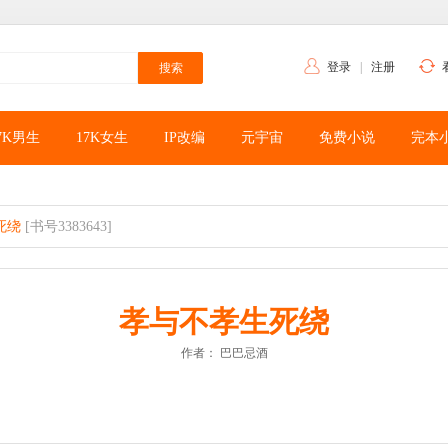
登录
|
注册
7K男生
17K女生
IP改编
元宇宙
免费小说
完本
死绕
[书号3383643]
孝与不孝生死绕
作者：
巴巴忌酒