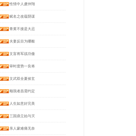
性情中人虞仲翔
赋名之改蕴阴谋
青黄不接是大忌
夫妻反目为哪般
文盲将军战功傲
审时度势一良将
文武双全夏侯玄
顺我者昌需约定
人生如意好完美
三国鼎立始与灭
亲人蒙难痛无奈