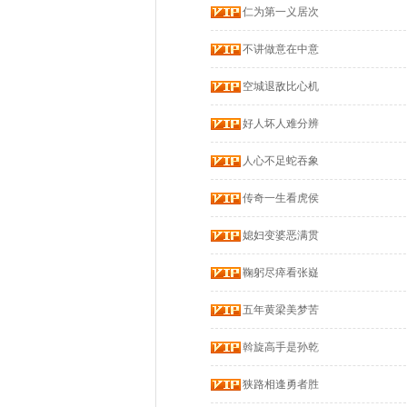
仁为第一义居次
不讲做意在中意
空城退敌比心机
好人坏人难分辨
人心不足蛇吞象
传奇一生看虎侯
媳妇变婆恶满贯
鞠躬尽瘁看张嶷
五年黄梁美梦苦
斡旋高手是孙乾
狭路相逢勇者胜