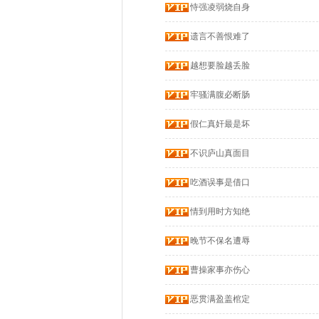
恃强凌弱烧自身
遗言不善恨难了
越想要脸越丢脸
牢骚满腹必断肠
假仁真奸最是坏
不识庐山真面目
吃酒误事是借口
情到用时方知绝
晚节不保名遭辱
曹操家事亦伤心
恶贯满盈盖棺定