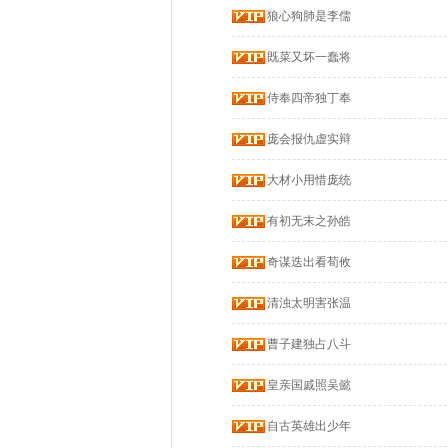
狼心狗肺是李儒
既菜又坏一蠢将
侍奉四帝独丁奉
庞会报仇虚实辩
大材小用惜庞统
有初无末之孙皓
奇谋迭出看荀攸
清浊太明害张温
曹子建独占八斗
皇亲国戚照吴懿
自古英雄出少年