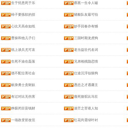
生于忧患死于乐
蔡邕一生令人嘘
柿子要拣软的捏
猪般队友最可怕
心比天高命如纸
妙手回春亦有憾
曹操和他儿子们
三国时期龙虎狗
纸上谈兵尤可哀
老当益壮代名词
生死不渝在磊落
兄弟相残隐恋情
德不配位害社会
仕途沉浮似狼狗
献身勇士贪财奴
愚忠之才遇庸主
有过对比无伤害
瘦死骆驼比马壮
睁眼闭目盲钱财
迷茫之苦谁人知
一场政变皆改弦
红花尚需绿叶衬