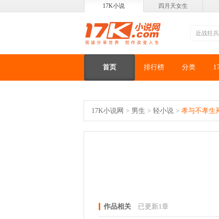
17K小说
四月天女生
首页
排行榜
分类
1
17K小说网
>
男生
>
轻小说
>
孝与不孝生
作品相关
已更新1章