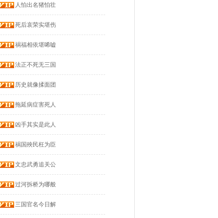
人怕出名猪怕壮
死后哀荣实堪伤
祸福相依堪唏嘘
法正不死无三国
历史就像揉面团
拖延病症害死人
凶手其实是此人
祸国殃民枉为臣
文忠武勇追关公
过河拆桥为哪般
三国官名今日解