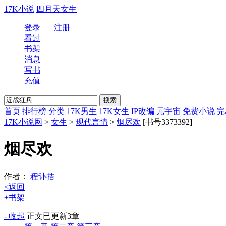
17K小说
四月天女生
登录
|
注册
看过
书架
消息
写书
充值
首页
排行榜
分类
17K男生
17K女生
IP改编
元宇宙
免费小说
完
17K小说网
>
女生
>
现代言情
>
烟尽欢
[书号3373392]
烟尽欢
作者：
程讣拮
<返回
+书架
- 收起
正文
已更新3章