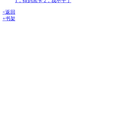
1，得到黑卡
2，我不干了
<返回
+书架