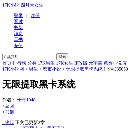
17K小说
四月天女生
登录
|
注册
看过
书架
消息
写书
充值
首页
排行榜
分类
17K男生
17K女生
IP改编
元宇宙
免费小说
完
17K小说网
>
男生
>
都市小说
>
无限提取黑卡系统
[书号335050
无限提取黑卡系统
作者：
千寻1948
<返回
+书架
- 收起
正文
已更新2章