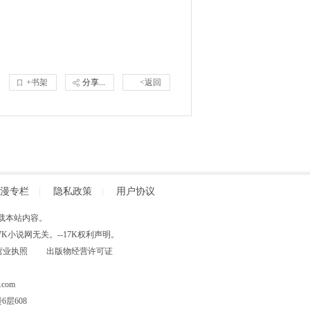
+书架
分享...
<返回
漫专栏
|
隐私政策
|
用户协议
得擅自转载本站内容。
小说网无关。--17K权利声明。
营业执照
出版物经营许可证
com
层608