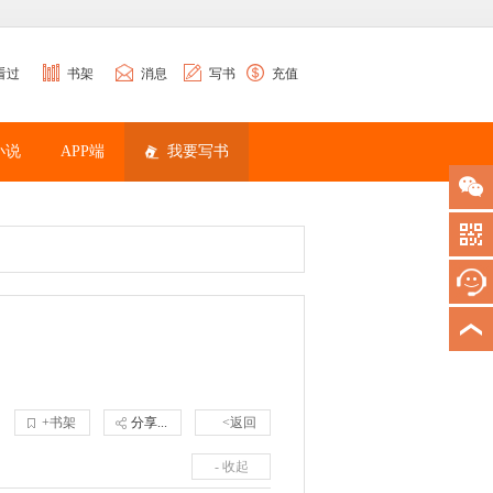
看过
书架
消息
写书
充值
小说
APP端
我要写书
+书架
分享...
<返回
- 收起