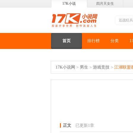
17K小说
四月天女生
首页
排行榜
分类
1
17K小说网
>
男生
>
游戏竞技
>
江湖联盟
正文
已更新1章