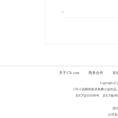
一
关于17k.com
|
商务合作
|
友
Copyright
17K小说网所收录免费小说作品
京ICP证010590号
京ICP备090
违法
公司名