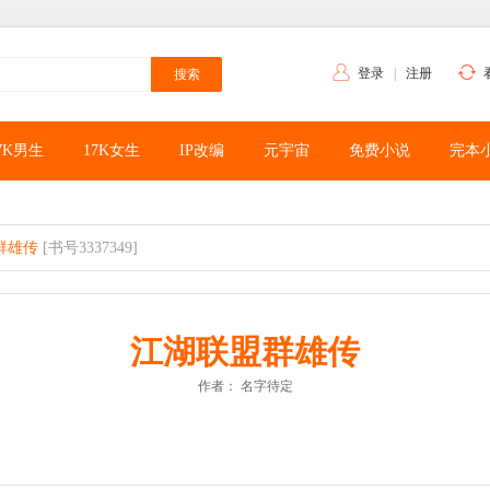
登录
|
注册
7K男生
17K女生
IP改编
元宇宙
免费小说
完本
群雄传
[书号3337349]
江湖联盟群雄传
作者：
名字待定