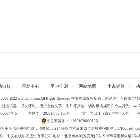
情链接
|
帮助中心
|
用户守则
|
网站地图
|
小说标签
|
动
 (C) 2006-2022 www.17k.com All Rights Reserved 中文在线版权所有，未经许可不
、社区话题、书友评论、用户上传文字、图片等其他一切内容均属用户个人行为，与17K
30667号-5
京网文（2023)4750-133号 （署）网出证（京）字第400号
京公安网备：11010102000012号
和不良信息举报电话： 400 6175 217 侵权内容及未成年信息举报邮箱：17Kjubao@col.
称：中文在线集团股份有限公司 地址：北京市东城区安定门东大街28号雍和大厦2号楼6