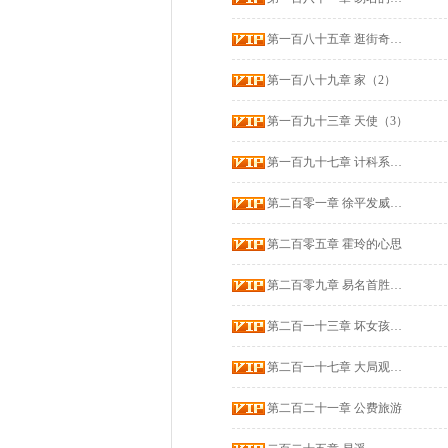
第一百八十五章 逛街奇遇（2）
第一百八十九章 家（2）
第一百九十三章 天使（3）
第一百九十七章 计科系（3）
第二百零一章 徐平发威（上）
第二百零五章 霍玲的心思
第二百零九章 易名首胜？（下）
第二百一十三章 坏女孩（上）
第二百一十七章 大局观（上）
第二百二十一章 公费旅游