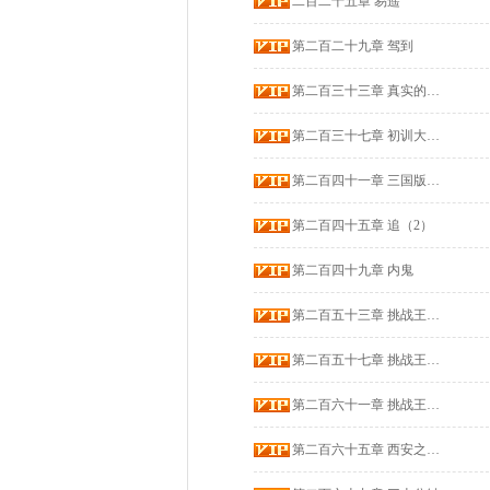
二百二十五章 易遥
第二百二十九章 驾到
第二百三十三章 真实的虚幻（3）
第二百三十七章 初训大局观（1）
第二百四十一章 三国版英雄联盟（3）
第二百四十五章 追（2）
第二百四十九章 内鬼
第二百五十三章 挑战王者（3）
第二百五十七章 挑战王者（7）
第二百六十一章 挑战王者（11）
第二百六十五章 西安之行（2）