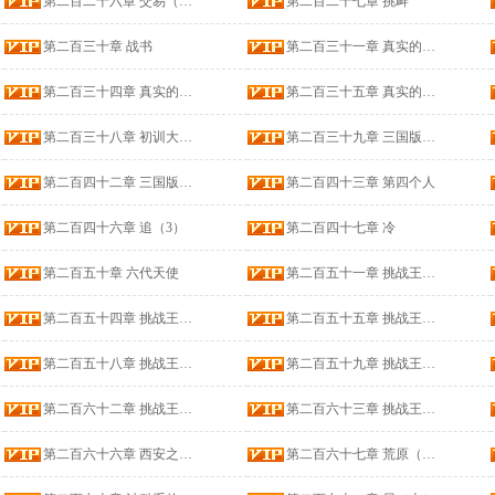
第二百二十六章 交易（上）
第二百二十七章 挑衅
第二百三十章 战书
第二百三十一章 真实的虚幻（1）
第二百三十四章 真实的虚幻（4）
第二百三十五章 真实的虚幻（5）
第二百三十八章 初训大局观（2）
第二百三十九章 三国版英雄联盟（1）
第二百四十二章 三国版英雄联盟（4）
第二百四十三章 第四个人
第二百四十六章 追（3）
第二百四十七章 冷
第二百五十章 六代天使
第二百五十一章 挑战王者（1）
第二百五十四章 挑战王者（4）
第二百五十五章 挑战王者（5）
第二百五十八章 挑战王者（8）
第二百五十九章 挑战王者（9）
第二百六十二章 挑战王者（12）
第二百六十三章 挑战王者（13）
第二百六十六章 西安之行（3）
第二百六十七章 荒原（上）