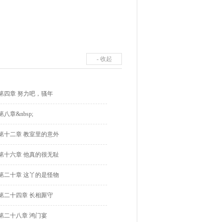
- 收起
第四章 努力吧，骚年
第八章&nbsp;
第十二章 教室里的意外
第十六章 他真的很无耻
第二十章 这丫的是怪物
第二十四章 长相厮守
第二十八章 鸿门宴