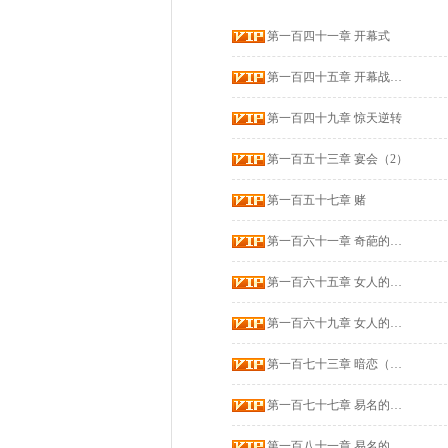
第一百四十一章 开幕式
第一百四十五章 开幕战（4）
第一百四十九章 惊天逆转
第一百五十三章 宴会（2）
第一百五十七章 赌
第一百六十一章 奇葩的哲学系
第一百六十五章 女人的战争（4）
第一百六十九章 女人的战争（8）
第一百七十三章 暗恋（下）
第一百七十七章 易名的第一次（1）
第一百八十一章 易名的第一次（5）