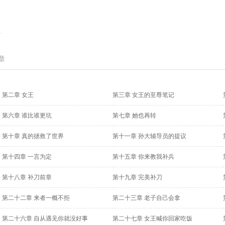
章
第二章 女王
第三章 女王的至尊笔记
第六章 谁比谁更坑
第七章 她也再转
第十章 真的拯救了世界
第十一章 孙大辅导员的提议
第十四章 一言为定
第十五章 你来教我补兵
第十八章 补刀前章
第十九章 完美补刀
第二十二章 来者一概不拒
第二十三章 老子自己会拿
第二十六章 自从遇见你就没好事
第二十七章 女王喊你回家吃饭