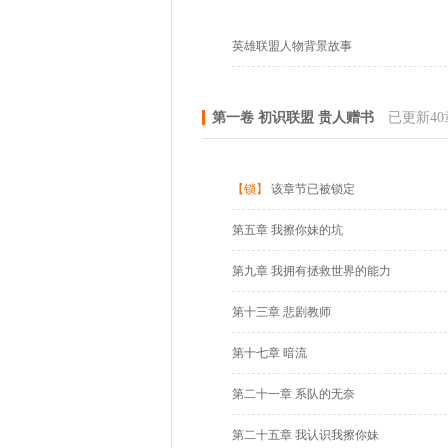
英雄联盟人物背景故事
第一卷 初识联盟 贵人赠书
已更新40
【锁】
该章节已被锁定
第五章 我擦你妹的坑
第九章 我拥有拯救世界的能力
第十三章 悲剧教师
第十七章 暗流
第二十一章 系队的无奈
第二十五章 我认识我擦你妹