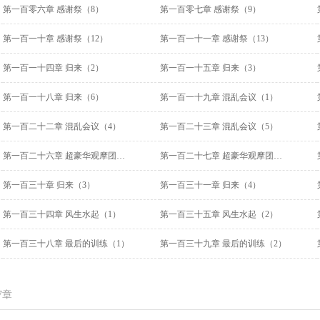
第一百零六章 感谢祭（8）
第一百零七章 感谢祭（9）
第一百一十章 感谢祭（12）
第一百一十一章 感谢祭（13）
第一百一十四章 归来（2）
第一百一十五章 归来（3）
第一百一十八章 归来（6）
第一百一十九章 混乱会议（1）
第一百二十二章 混乱会议（4）
第一百二十三章 混乱会议（5）
第一百二十六章 超豪华观摩团（2）
第一百二十七章 超豪华观摩团（3）
第一百三十章 归来（3）
第一百三十一章 归来（4）
第一百三十四章 风生水起（1）
第一百三十五章 风生水起（2）
第一百三十八章 最后的训练（1）
第一百三十九章 最后的训练（2）
7章