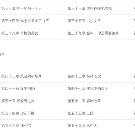
第三十章 唯一的那一个人
第三十一章 虐得你跪地求饶
第三十四章 你怎么又来了（三更求花）
第三十五章 力拼女王
第三十八章 带枪的美女
第三十九章 骚年，你还需要锻炼
0章
第四十二章 风骚的初场秀
第四十三章 装猪吃虎
第四十六章 徐平的ID
第四十七章 传说中的高手
第五十章 寻爱衰之旅
第五十一章 赛制改革
第五十四章 你还不懂
第五十五章 三国
第五十八章 我相信
第五十九章 两个人