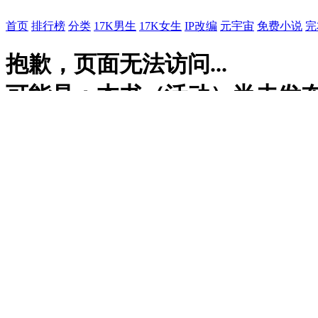
首页
排行榜
分类
17K男生
17K女生
IP改编
元宇宙
免费小说
完
抱歉，页面无法访问...
可能是：本书（活动）尚未发