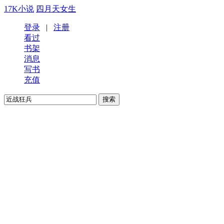
17K小说
四月天女生
登录
|
注册
看过
书架
消息
写书
充值