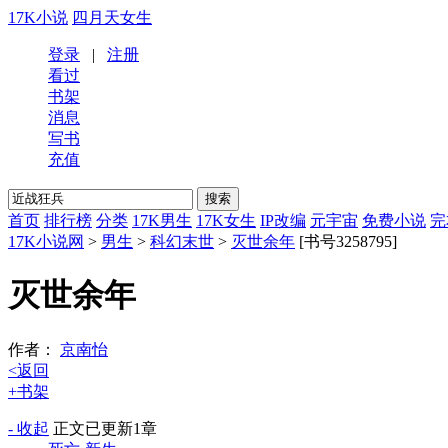
17K小说
四月天女生
登录
|
注册
看过
书架
消息
写书
充值
首页
排行榜
分类
17K男生
17K女生
IP改编
元宇宙
免费小说
完
17K小说网
>
男生
>
科幻末世
>
灭世余年
[书号3258795]
灭世余年
作者：
京南怡
<返回
+书架
- 收起
正文
已更新1章