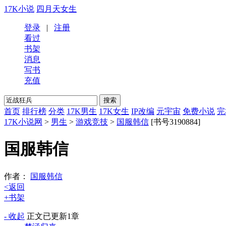
17K小说
四月天女生
登录
|
注册
看过
书架
消息
写书
充值
首页
排行榜
分类
17K男生
17K女生
IP改编
元宇宙
免费小说
完
17K小说网
>
男生
>
游戏竞技
>
国服韩信
[书号3190884]
国服韩信
作者：
国服韩信
<返回
+书架
- 收起
正文
已更新1章