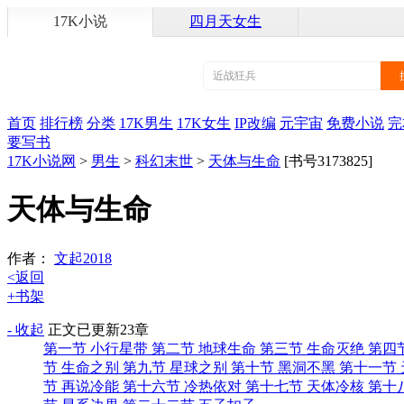
17K小说
四月天女生
首页
排行榜
分类
17K男生
17K女生
IP改编
元宇宙
免费小说
完
要写书
17K小说网
>
男生
>
科幻末世
>
天体与生命
[书号3173825]
天体与生命
作者：
文起2018
<返回
+书架
- 收起
正文
已更新23章
第一节 小行星带
第二节 地球生命
第三节 生命灭绝
第四
节 生命之别
第九节 星球之别
第十节 黑洞不黑
第十一节
节 再说冷能
第十六节 冷热依对
第十七节 天体冷核
第十