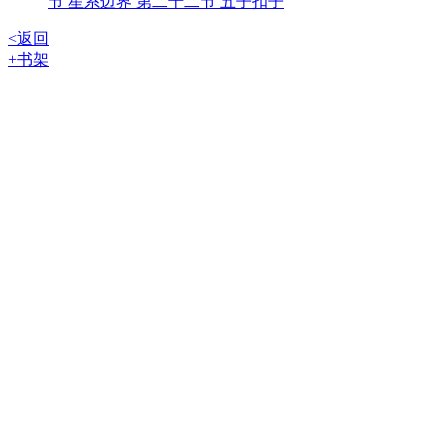
节 星系边界
第二十二节 五子扣子
<返回
+书架