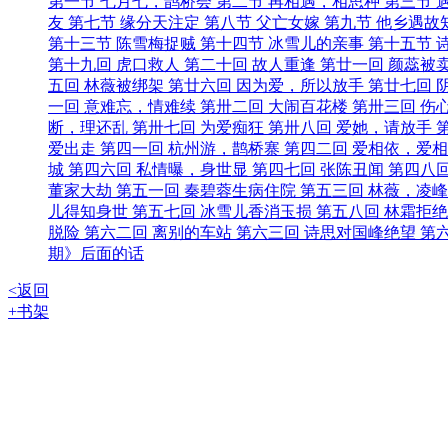
第一节 七月七，鹊桥会
第二节 再相遇，相思种
第三节 
友
第七节 缘分天注定
第八节 父亡女嫁
第九节 他乡遇故
第十三节 陈雪梅捉贼
第十四节 冰雪儿的亲事
第十五节 
第十九回 虎口救人
第二十回 故人重逢
第廿一回 颜蕊被
五回 林薇被绑架
第廿六回 因为爱，所以放手
第廿七回 
一回 意难忘，情难续
第卅二回 大闹百花楼
第卅三回 伤
断，理还乱
第卅七回 为爱痴狂
第卅八回 爱她，请放手
爱出走
第四一回 杭州游，鹊桥寨
第四二回 爱相依，爱
城
第四六回 私情曝，身世显
第四七回 张陈丑闻
第四八
董家大劫
第五一回 秦碧蓉生病住院
第五三回 林薇，凌
儿得知身世
第五七回 冰雪儿香消玉损
第五八回 林霜拒
脱险
第六二回 离别的车站
第六三回 诗思对国峰绝望
第
期》后面的话
<返回
+书架
关于17k.com
|
商务合作
|
友情链接
|
帮助中心
|
用