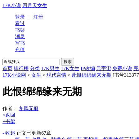
17K小说
四月天女生
登录
|
注册
看过
书架
消息
写书
充值
首页
排行榜
分类
17K男生
17K女生
IP改编
元宇宙
免费小说
完
17K小说网
>
女生
>
现代言情
>
此恨绵绵缘来无期
[书号313377
此恨绵绵缘来无期
作者：
冬风无痕
<返回
+书架
- 收起
正文
已更新67章