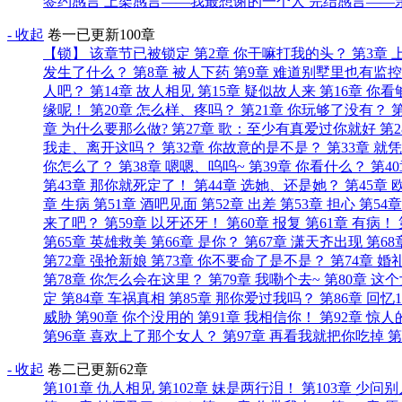
签约感言
上架感言——我最想谢的一个人
完结感言——
- 收起
卷一
已更新100章
【锁】
该章节已被锁定
第2章 你干嘛打我的头？
第3章
发生了什么？
第8章 被人下药
第9章 难道别墅里也有监
人吧？
第14章 故人相见
第15章 疑似故人来
第16章 你
缘呢！
第20章 怎么样、疼吗？
第21章 你玩够了没有？
章 为什么要那么做?
第27章 歌：至少有真爱过你就好
第
我走、离开这吗？
第32章 你故意的是不是？
第33章 
你怎么了？
第38章 嗯嗯、呜呜~
第39章 你看什么？
第4
第43章 那你就死定了！
第44章 选她、还是她？
第45章
章 生病
第51章 酒吧见面
第52章 出差
第53章 担心
第54
来了吧？
第59章 以牙还牙！
第60章 报复
第61章 有病！
第65章 英雄救美
第66章 是你？
第67章 潇天齐出现
第6
第72章 强抢新娘
第73章 你不要命了是不是？
第74章 
第78章 你怎么会在这里？
第79章 我嘞个去~
第80章 这
定
第84章 车祸真相
第85章 那你爱过我吗？
第86章 回忆
威胁
第90章 你个没用的
第91章 我相信你！
第92章 惊
第96章 喜欢上了那个女人？
第97章 再看我就把你吃掉
第
- 收起
卷二
已更新62章
第101章 仇人相见
第102章 妹是两行泪！
第103章 少问