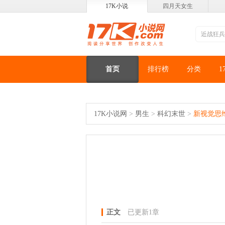
17K小说
四月天女生
首页
排行榜
分类
1
17K小说网
>
男生
>
科幻末世
>
新视觉思
正文
已更新1章