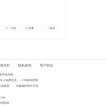
+书架
分享...
<返回
漫专栏
|
隐私政策
|
用户协议
得擅自转载本站内容。
小说网无关。--17K权利声明。
营业执照
出版物经营许可证
com
层608