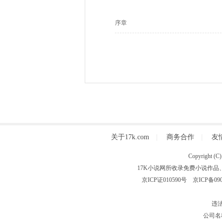
序章
关于17k.com
|
商务合作
|
友
Copyright
17K小说网所收录免费小说作品
京ICP证010590号
京ICP备090
违法
公司名