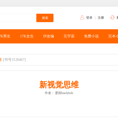
登录
|
注册
7K男生
17K女生
IP改编
元宇宙
免费小说
完本
维
[书号3120467]
新视觉思维
作者：
爱因biackhole