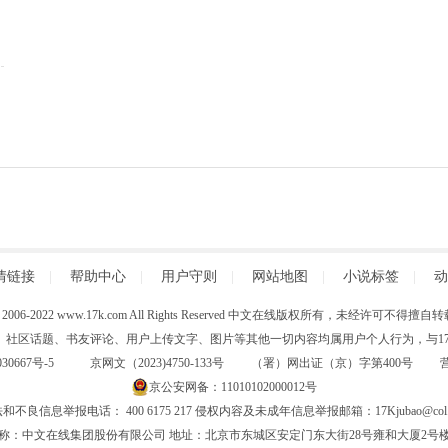
情链接
|
帮助中心
|
用户守则
|
网站地图
|
小说标签
|
动
 (C) 2006-2022 www.17k.com All Rights Reserved 中文在线版权所有，未经许可不
、社区话题、书友评论、用户上传文字、图片等其他一切内容均属用户个人行为，与17K
30667号-5
京网文（2023)4750-133号 （署）网出证（京）字第400号
京公安网备：11010102000012号
和不良信息举报电话： 400 6175 217 侵权内容及未成年信息举报邮箱：17Kjubao@col.
称：中文在线集团股份有限公司 地址：北京市东城区安定门东大街28号雍和大厦2号楼6