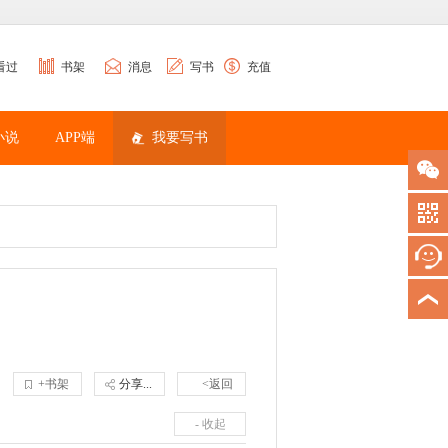
看过
书架
消息
写书
充值
小说
APP端
我要写书
+书架
分享...
<返回
- 收起