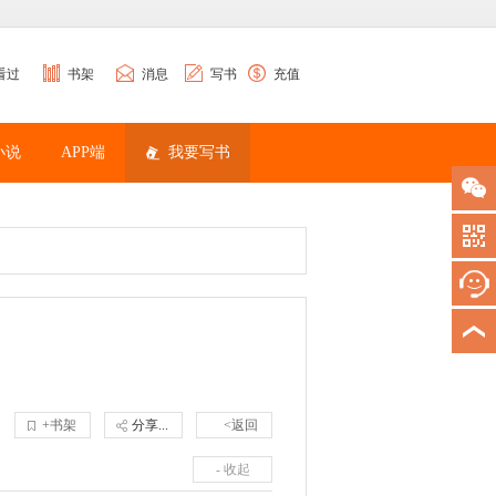
看过
书架
消息
写书
充值
小说
APP端
我要写书
+书架
分享...
<返回
- 收起