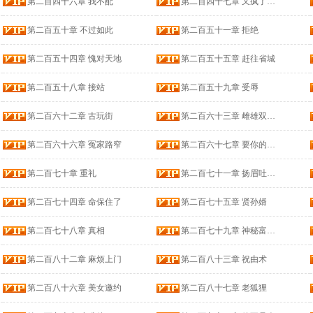
第二百四十六章 我不配
第二百四十七章 又疯了一个
第二百五十章 不过如此
第二百五十一章 拒绝
第二百五十四章 愧对天地
第二百五十五章 赶往省城
第二百五十八章 接站
第二百五十九章 受辱
第二百六十二章 古玩街
第二百六十三章 雌雄双股剑
第二百六十六章 冤家路窄
第二百六十七章 要你的医馆
第二百七十章 重礼
第二百七十一章 扬眉吐气的老丈人
第二百七十四章 命保住了
第二百七十五章 贤孙婿
第二百七十八章 真相
第二百七十九章 神秘富少？
第二百八十二章 麻烦上门
第二百八十三章 祝由术
第二百八十六章 美女邀约
第二百八十七章 老狐狸