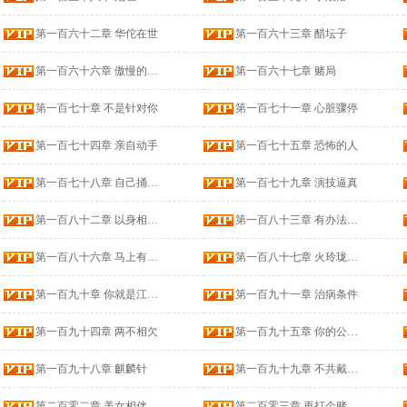
第一百六十二章 华佗在世
第一百六十三章 醋坛子
第一百六十六章 傲慢的科长
第一百六十七章 赌局
第一百七十章 不是针对你
第一百七十一章 心脏骤停
第一百七十四章 亲自动手
第一百七十五章 恐怖的人
第一百七十八章 自己捅自己
第一百七十九章 演技逼真
第一百八十二章 以身相许吧
第一百八十三章 有办法不截肢
第一百八十六章 马上有孙子
第一百八十七章 火玲珑回来了
第一百九十章 你就是江神医？
第一百九十一章 治病条件
第一百九十四章 两不相欠
第一百九十五章 你的公司？
第一百九十八章 麒麟针
第一百九十九章 不共戴天之仇
第二百零二章 美女相伴
第二百零三章 再打个赌