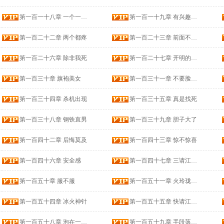
第一百一十八章 一个一个滚
第一百一十九章 有兴趣当我姐夫吗？
第一百二十二章 两个都疼
第一百二十三章 前面不搓吗
第一百二十六章 除非我死
第一百二十七章 开明的老婆
第一百三十章 旗袍美女
第一百三十一章 不要脸的前夫
第一百三十四章 杀机出现
第一百三十五章 真是找死
第一百三十八章 钢铁直男
第一百三十九章 胆子大了
第一百四十二章 后悔莫及
第一百四十三章 惊不惊喜
第一百四十六章 安全感
第一百四十七章 三请江神医
第一百五十章 服不服
第一百五十一章 火玲珑的离别
第一百五十四章 冰火神针
第一百五十五章 快请江神医
第一百五十八章 泡在一个桶里
第一百五十九章 手段落伍了