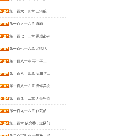
第一百六十四章 三清醒神针
第一百六十八章 真乖
第一百七十二章 虽远必诛
第一百七十六章 亲嘴吧
第一百八十章 再一再二不再三
第一百八十四章 我相信我老公
第一百八十八章 憔悴美女
第一百九十二章 无奈答应
第一百九十六章 作死的总监
第二百章 鼠烧香，过阴门
第二百零四章 十连极品绿