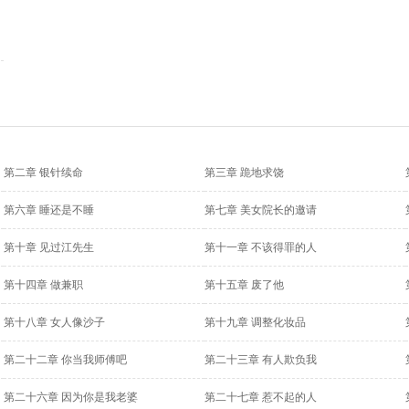
第二章 银针续命
第三章 跪地求饶
第六章 睡还是不睡
第七章 美女院长的邀请
第十章 见过江先生
第十一章 不该得罪的人
第十四章 做兼职
第十五章 废了他
第十八章 女人像沙子
第十九章 调整化妆品
第二十二章 你当我师傅吧
第二十三章 有人欺负我
第二十六章 因为你是我老婆
第二十七章 惹不起的人