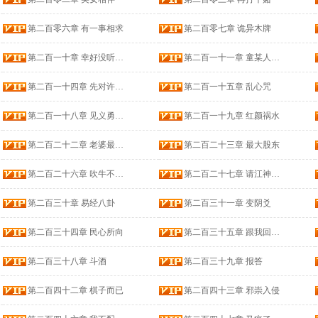
第二百零六章 有一事相求
第二百零七章 诡异木牌
第二百一十章 幸好没听他的
第二百一十一章 童某人，有罪
第二百一十四章 先对许晴下手
第二百一十五章 乱心咒
第二百一十八章 见义勇为的人
第二百一十九章 红颜祸水
第二百二十二章 老婆最重要
第二百二十三章 最大股东
第二百二十六章 吹牛不打草稿
第二百二十七章 请江神医赎罪
第二百三十章 易经八卦
第二百三十一章 变阴爻
第二百三十四章 民心所向
第二百三十五章 跟我回医院
第二百三十八章 斗酒
第二百三十九章 报答
第二百四十二章 棋子而已
第二百四十三章 邪崇入侵