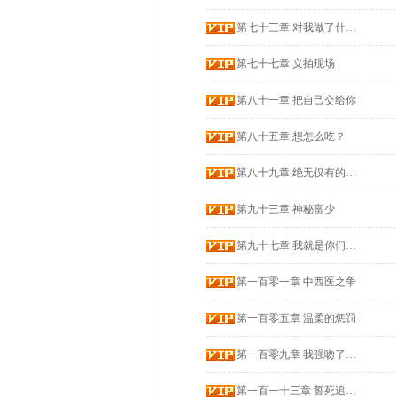
第七十三章 对我做了什么？
第七十七章 义拍现场
第八十一章 把自己交给你
第八十五章 想怎么吃？
第八十九章 绝无仅有的钻戒
第九十三章 神秘富少
第九十七章 我就是你们的儿子
第一百零一章 中西医之争
第一百零五章 温柔的惩罚
第一百零九章 我强吻了你？
第一百一十三章 誓死追随江先生