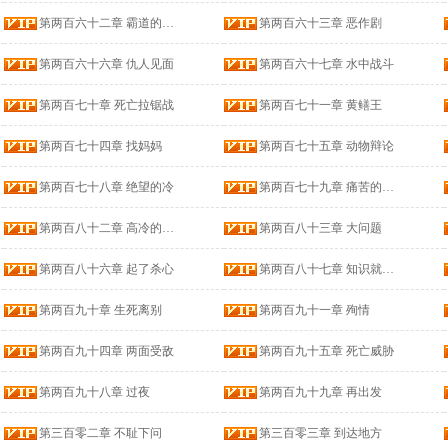
第两百六十二章 霸道的小金鱼
第两百六十三章 恶作剧
第两百六十六章 仇人见面
第两百六十七章 水中战斗
第两百七十章 死亡拉锯战
第两百七十一章 黄鳝王
第两百七十四章 找妈妈
第两百七十五章 动物辩论
第两百七十八章 绝望的冷
第两百七十九章 痛苦的吼叫
第两百八十二章 高冷的拒绝
第两百八十三章 大问题
第两百八十六章 起了杀心
第两百八十七章 知识就是力量
第两百九十章 生死离别
第两百九十一章 殉情
第两百九十四章 两面受敌
第两百九十五章 死亡威胁
第两百九十八章 过夜
第两百九十九章 再出发
第三百零二章 不耻下问
第三百零三章 到达地方