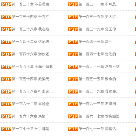
第一百三十章 不是理由的理由
第一百三十一章 不可思议的奖励
第一百三十四章 千万不要和女人讲道理，母
第一百三十五章 男人讲道理证明不爱你
第一百三十八章 我在给王八讲故事
第一百三十九章 父王你不懂爱
第一百四十二章 这尼玛是虾客吧
第一百四十三章 决斗
第一百四十六章 游侠还是游虾
第一百四十七章 贪吃的后果
第一百五十章 玉面小白龙
第一百五十一章 意想不到
第一百五十四章 欺骗无知少女
第一百五十五章 致命的高度
第一百五十八章 打击迷信,人人有责
第一百五十九章 嘎嘣脆，鸡肉味
第一百六十二章 尴尬也能死人
第一百六十三章 不堪回首的往事
第一百六十六章 亲情
第一百六十七章 坟头蹦迪
第一百七十章 分手都是在秀恩爱
第一百七十一章 悄悄话不能听