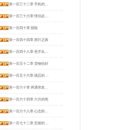
第一百三十二章 手机的下落
第一百三十六章 情侣必须死
第一百四十章 脱险
第一百四十四章 西行之路
第一百四十八章 色字头上一把刀
第一百五十二章 货物你好
第一百五十六章 残忍的人类
第一百六十章 再遇突发状况
第一百六十四章 六月的雨
第一百六十八章 心态的转变
第一百七十二章 悲催的事实