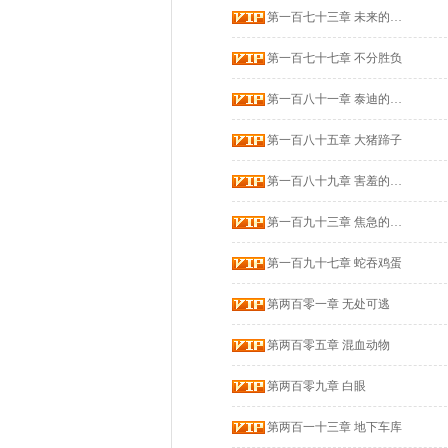
第一百七十三章 未来的打算
第一百七十七章 不分胜负
第一百八十一章 泰迪的交易
第一百八十五章 大猪蹄子
第一百八十九章 害羞的小芳
第一百九十三章 焦急的等待
第一百九十七章 蛇吞鸡蛋
第两百零一章 无处可逃
第两百零五章 混血动物
第两百零九章 白眼
第两百一十三章 地下车库