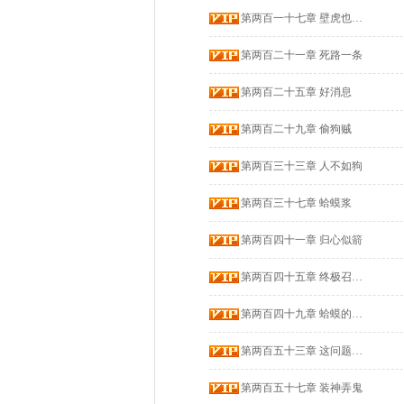
第两百一十七章 壁虎也是虎
第两百二十一章 死路一条
第两百二十五章 好消息
第两百二十九章 偷狗贼
第两百三十三章 人不如狗
第两百三十七章 蛤蟆浆
第两百四十一章 归心似箭
第两百四十五章 终极召唤术
第两百四十九章 蛤蟆的技能
第两百五十三章 这问题有问题
第两百五十七章 装神弄鬼