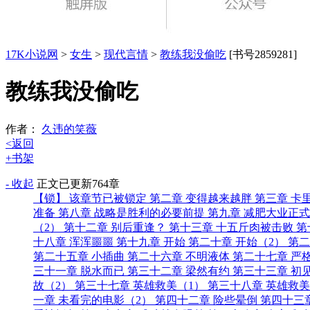
17K小说网
>
女生
>
现代言情
>
教练我没偷吃
[书号2859281]
教练我没偷吃
作者：
久违的笑薇
<返回
+书架
- 收起
正文
已更新764章
【锁】
该章节已被锁定
第二章 变得越来越胖
第三章 卡
准备
第八章 战略是胜利的必要前提
第九章 减肥大业正
（2）
第十二章 别后重逢？
第十三章 十五斤肉被击败
第
十八章 浑浑噩噩
第十九章 开始
第二十章 开始（2）
第二
第二十五章 小插曲
第二十六章 不明液体
第二十七章 严
三十一章 脱水而已
第三十二章 梁然有约
第三十三章 初
故（2）
第三十七章 英雄救美（1）
第三十八章 英雄救美
一章 未看完的电影（2）
第四十二章 险些晕倒
第四十三