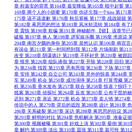
章 程嘉安的背景
第164章 嘉安降临
第165章 暗中起誓
第
169章 两个人的小甜蜜
第170章 你还欠我一个kiss
第171
175章 该不该道歉
第176章 秋后算账
第177章 战战兢兢
第
第182章 蒋思思的想法
第183章 风水轮流转
第184章 有
章 震惊
第190章 欺骗
第191章 神秘邮件
【锁】
该章节已
破脸
第197章 换人
第198章 进军娱乐圈
第199章 求原谅
204章 南宫夕颜的身份
第205章 居然认识
第106章 南宫
有误会
第211章 第一时间想到我
第212章 片场闹剧
第21
改变
第218章 阴谋诡计
第219章 不怀好意
第220章 被跟
章 恨意
第226章 组队请假
第227章 开除
第228章 回归
第2
为
第234章 找茬
第235章 恶有恶报
第236章 下场
第237
章 安排
第242章 自立公司
第243章 意外的惊喜
第244章 
车
第249章 机会
第250章 成功演绎
第251章 打算雪藏
第2
机
第256章 香水发布
第257章 联合
第258章 惊喜？惊吓
线索
第263章 侦探社
第264章 反攻
第265章 公布于世的
迟到
第271章 亲近
第272章 机会
第273章 卖人情
第274
传说中的人
第279章 背后的诋毁
第280章 设计
第281章 
286章 关系破裂
第287章 采访
第288章 蒋思思的抗议
第2
第293章 鲜明的对比
第294章 危机解决
第295章 准备证
第300章 视频被曝
第301章 好戏上演
第302章 晕倒
第303
章 解约
第309章 淡出
第310章 嚣张
第311章 装可怜
第31