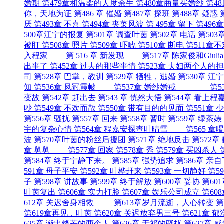
婚期
第479章和温柔的人度余生
第480章商量买婚纱
第4
你，天地为证
第486 章 催婚
第487章 探班
第488章 疑惑
厌
第493章 不喜
第494章 夹菜风波
第 495章 留下
第496
500章江宁的报复
第501章 调查叶茵
第502章 电话
第503
被盯
第508章 照片
第509章 吓唬
第510章 断电
第511章
入程家
第 516 章 新发现
第517章 陈家俊和Giuli
出事了
第452章 过去的那些事情
第523章 夫妇两个人的
司
第528章 巴掌，教训
第529章 牺牲，逃婚
第530章 江
知
第536章 凤冠霞帔
第537章 婚纱婚戒
第538
变故
第542章 赶出去
第543 章 恍然大悟
第544章 看上程
吵
第549章 不欢而散
第550章 带有目的的见面
第551章 
第556章 骚扰
第557章 回来
第558章 暂时
第559章 绿茶婊
宇的复杂心情
第564章 程嘉安探查叶晴雪
第565 章
波
第570章叶茵的粉丝后援团
第571章 绝地反击
第572章
章 舅舅
第577章 回家
第578章 秀
第579章 买凶杀人
第584章 终于宁静下来。
第585章 强势追求
第586章 亲
591章 母子平安
第592章 叶桦赶来
第593章 一切静好
第5
子
第598章 讲故事
第599章 终于解放
第600章 妥协
第60
叶茵复出
第606章 实力打脸
第607章 娱乐公司成立
第60
612章 关迟舍身相救
第613章岁月流逝，人心转变
第
第619章再见，叶茵
第620章 关迟放弃男三号
第621章 
625章 渐出锋芒的两个人
第626章 于祁的骚扰
第627章 