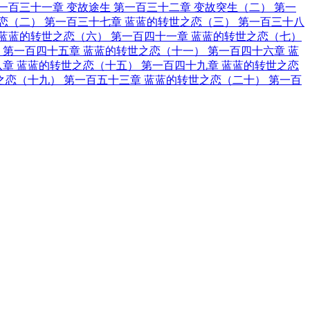
一百三十一章 变故途生
第一百三十二章 变故突生（二）
第一
之恋（二）
第一百三十七章 蓝蓝的转世之恋（三）
第一百三十八
 蓝蓝的转世之恋（六）
第一百四十一章 蓝蓝的转世之恋（七）
）
第一百四十五章 蓝蓝的转世之恋（十一）
第一百四十六章 蓝
八章 蓝蓝的转世之恋（十五）
第一百四十九章 蓝蓝的转世之恋
之恋（十九）
第一百五十三章 蓝蓝的转世之恋（二十）
第一百
十三）
第一百五十七章 蓝蓝的转世之恋（二十四）
第一百五十
第一百六十一章 蓝蓝的转世之恋（二十八）
第一百六十二章 蓝
六十五章 蓝蓝的转世之恋（三十二）
第一百六十六章 蓝蓝的转
九章 蓝蓝的转世之恋（三十六）
第一百七十章 蓝蓝的转世之恋
蓝蓝的转世之恋（四十）
第一百七十四章 蓝蓝的转世之恋（四
世之恋（四十三）
第一百七十八章 蓝蓝的转世之恋（四十四）
（四十三）
第一百八十三章 蓝蓝的转世之恋（四十四）
第一百
一百八十七章 涂山蓝蓝的转世之恋 48
第一百八十八章 涂山蓝
恋52
第一百九十二章 蓝蓝的转世之恋53
第一百九十三章 蓝蓝
第一百九十七章 蓝蓝的转世之恋58
第一百九十八章 蓝蓝的转世
蓝的转世之恋63
第二百零三章 蓝蓝的转世之恋63
第二百零四
第两百零八章 蓝蓝的转世之恋68
第两百零九章 蓝蓝的转世之
三章 蓝蓝的转世之恋73
第二百一十四章 蓝蓝的转世之恋74
第
 不过小小的过客
第二百一十九章 第一个宿主