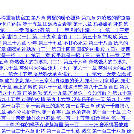
不得重新找宿主
第八章 男配的暖心照料
第九章 刘凌然的霸道邀
次见面的话
第十五章 田源救白希望
第十六章 杨娇娇的阴谋
第
第二十一章 引蛇出洞
第二十二章 引蛇出洞（二）
第二十三章
八章 害怕（一）
第二十九章 害怕（二）
第三十章 神助攻
第三
蜜
第三十六章 少年
第三十七章 不甘心死去
第三十八章 厌恶的
三章 闺蜜的神助攻（三）
第四十四章 闺蜜的神助攻（四）
第四
就是一招（二）
第五十章 反手就是一招（三）
第五十一章 反手
五章 突然强大的白溪丸（二）
第五十六章 突然强大的白溪丸
第六十章 突然强大的白溪丸（七）
第六十一章 突然强大的白溪
一）
第六十五章 突然强大的白溪丸（十二）
第六十六章 似曾相
章 痛到窒息
第七十三章 似真似假的美人
第七十四章 喂药
第七
八十章 画上的男孩
第八十一章 味道怪些
第八十二章 画痴
第八
第八十八章 画的是你
第八十九章 若是你，会如何做？
第九十章
第九十五章 过硬的交情
第九十六章 没有乐子的一天
第九十七章
菜
第一百零二章 一而再三的激怒
第一百零三章 伤敌一千自损八
八章 她不介意护着他
第一百零九章 他的选择
第一百一十章 三公
一百一十四章 她什么也不是
第一百一十五章 颠倒黑白
第一百一
二十章 将你的样子存进脑海里
第一百二十一张 舍不得看他难
好
第一百二十六章 赴约
第一百二十七章 赌注
第一百二十八章 婚