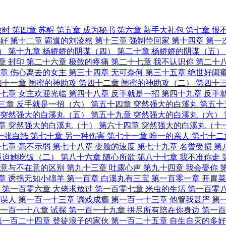
救时
第四章 苏醒
第五章 成为秘书
第六章 新手大礼包
第七章 恨
多好
第十二章 霸道的刘凌然
第十三章 强制带回家
第十四章 第一
三）
第十九章 杨娇娇的阴谋（四）
第二十章 杨娇娇的阴谋（五）
章 封印
第二十六章 极致的疼痛
第二十七章 我不认识你
第二十
章 伤心离去的女主
第三十四章 无可奈何
第三十五章 绝世好闺
四十一章 闺蜜的神助攻
第四十二章 闺蜜的神助攻（二）
第四十
七章 女主欢迎光临
第四十八章 反手就是一招
第四十九章 反手
三章 反手就是一招（六）
第五十四章 突然强大的白溪丸
第五十
 突然强大的白溪丸（五）
第五十九章 突然强大的白溪丸（六）
章 突然强大的白溪丸（十）
第六十四章 突然强大的白溪丸（十
一张白纸
第七十章 另一种伤害
第七十一章 唯一的亲人
第七十二
七章 毫不示弱
第七十八章 变脸的速度
第七十九章 名誉受损
第
逼迫她吃饭（二）
第八十六章 随心所欲
第八十七章 我不准你走
在意与不在意的区别
第九十三章 吐露心声
第九十四章 我会娶你
章 诱拐无知小绵羊
第一百章 白溪丸有三宝
第一百零一章 开胃
笑
第一百零六章 大佬求放过
第一百零七章 米虫的生活
第一百零
色误人
第一百一十三章 调戏成瘾
第一百一十三章 他管我甚严
第
一百一十八章 试探
第一百一十九章 拼尽所有陪在你身边
第一百
第一百二十四章 登徒浪子的家伙
第一百二十五章 自生自灭的多