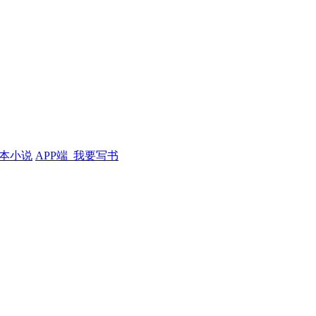
本小说
APP端
我要写书