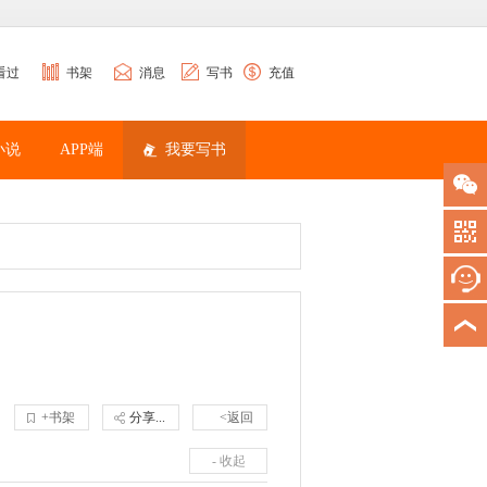
看过
书架
消息
写书
充值
小说
APP端
我要写书
+书架
分享...
<返回
- 收起