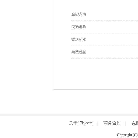
金砂入海
突遇危险
赠送药水
熟悉感觉
关于17k.com
|
商务合作
|
友
Copyright