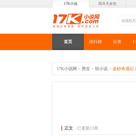
17K小说
四月天女生
首页
排行榜
分类
1
17K小说网
>
男生
>
轻小说
>
金砂奇遇记
正文
已更新13章