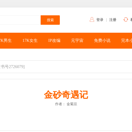
登录
|
注册
7K男生
17K女生
IP改编
元宇宙
免费小说
完本
[书号2726079]
金砂奇遇记
作者：
金菊豆