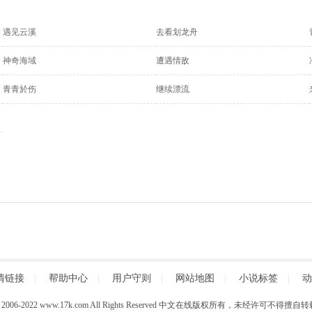
遇见云溪
去看划龙舟
神奇海域
遭遇情敌
青青於伤
继续漂流
情链接
|
帮助中心
|
用户守则
|
网站地图
|
小说标签
|
动
 (C) 2006-2022 www.17k.com All Rights Reserved 中文在线版权所有，未经许可不