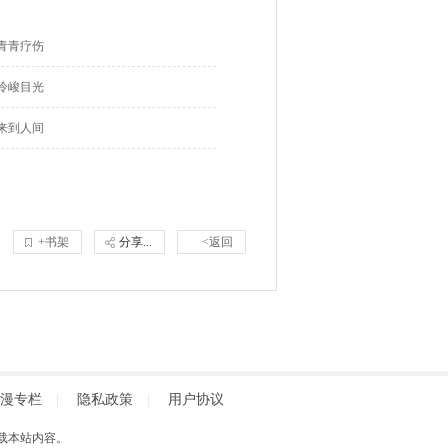
青青疗伤
冷峻目光
来到人间
+书架
分享...
<返回
漫专栏
|
隐私政策
|
用户协议
得擅自转载本站内容。