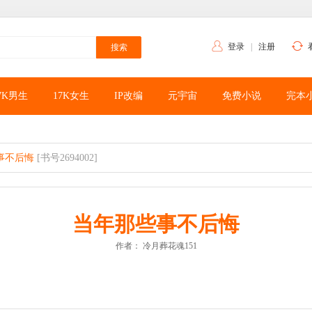
登录
|
注册
7K男生
17K女生
IP改编
元宇宙
免费小说
完本
事不后悔
[书号2694002]
当年那些事不后悔
作者：
冷月葬花魂151