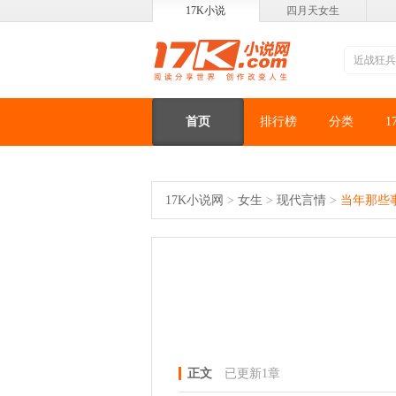
17K小说
四月天女生
首页
排行榜
分类
1
17K小说网
>
女生
>
现代言情
>
当年那些
正文
已更新1章