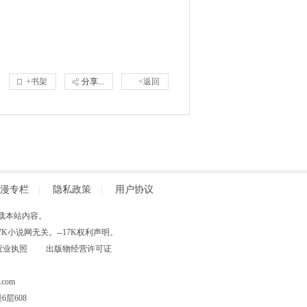
+书架
分享...
<返回
漫专栏
|
隐私政策
|
用户协议
得擅自转载本站内容。
小说网无关。--17K权利声明。
营业执照
出版物经营许可证
com
层608