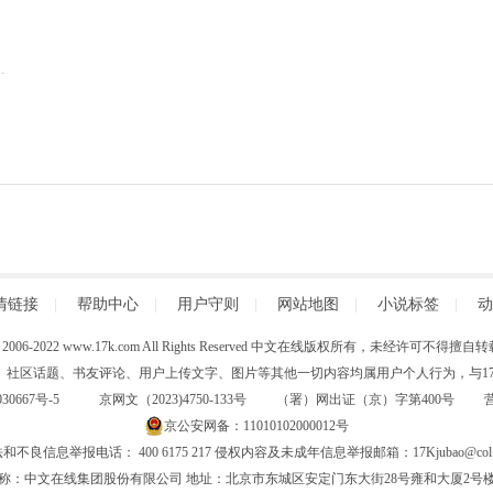
情链接
|
帮助中心
|
用户守则
|
网站地图
|
小说标签
|
动
 (C) 2006-2022 www.17k.com All Rights Reserved 中文在线版权所有，未经许可不
、社区话题、书友评论、用户上传文字、图片等其他一切内容均属用户个人行为，与17K
30667号-5
京网文（2023)4750-133号 （署）网出证（京）字第400号
京公安网备：11010102000012号
和不良信息举报电话： 400 6175 217 侵权内容及未成年信息举报邮箱：17Kjubao@col.
称：中文在线集团股份有限公司 地址：北京市东城区安定门东大街28号雍和大厦2号楼6