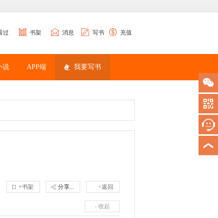
看过
书架
消息
写书
充值
小说
APP端
我要写书
+书架
分享...
<返回
- 收起