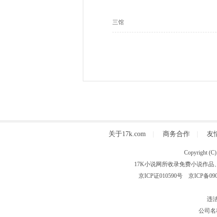
三馆
关于17k.com
|
商务合作
|
友
Copyright
17K小说网所收录免费小说作品
京ICP证010590号
京ICP备090
违法
公司名