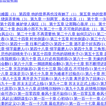
结|后会有期
镜难圆（3）
第四章 他的世界再也没有她了（1）
第五章 他的世
，绕床弄青梅（3）
第九章 一别两宽，各生欢喜（1）
第十章 一
第十四章 嫉妒使人疯狂（3）
第十五章 让那颗心靠岸（1）
第十
第二十章 勿以善小而不为
第二十一章 不可救药的喜欢（1）
第
会风云(2）
第二十七章 不再需要他
第二十八章 如何忘记(1)
第二
夜(3)
第三十四章 时光倒退(1)
第三十五章 时光倒退(2)
第三十六
空(1)
第四十一章 往事已成空(2)
第四十二章 酒不是个好东西(1)
章 情字最磨人(1)
第四十八章 情字最磨人(2)
第四十九章 三角形
 悲伤的胡桃夹子(1)
第五十四章 悲伤的胡桃夹子(2)
第五十五章 
有我师焉(1)
第六十章 四人行必有我师焉(2)
第六十一章 无缘的爱
会翻(1)
第六十六章 一脚踏两船会翻(2)
第六十七章 剪不断理还乱
十二章 无言的纵容(2)
第七十三章 我心匪石 不可转也(1)
第七十
八章 花落是灭(2)
第七十九章 所为难者不过痴念(1)
第八十章 所
)
第八十五章 离开是为了回来(1)
第八十六章 离开是为了回来(2)
第九十一章 苏太太正式上线(1)
第九十二章 苏太太正式上线(2)
第
七原罪(3)
第九十八章 此情惟尔独钟(1)
第九十九章 此情惟尔独钟
命可违(2)
第一百零四章 春风十里不如你(1)
第一百零五章 春风十
 风起云涌阴谋生(2)
第一百一十章 心初动(1)
第一百一十一章 心初
妻的定义(2)
第一百一十六章 最在意的(1)
第一百一十七章 最在意