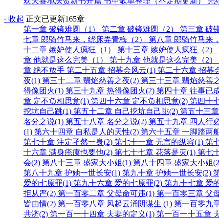
欢天喜地庆贺新书开篇
书中歌单整理（不定期更新）
完
- 收起
正文
已更新165章
第一章 破镜难圆（1）
第二章 破镜难圆（2）
第三章 破
七章 郎骑竹马来，绕床弄青梅（2）
第八章 郎骑竹马来
十二章 嫉妒使人疯狂（1）
第十三章 嫉妒使人疯狂（2）
章 他就是这么完美（1）
第十九章 他就是这么完美（2）
章 绝不放手
第二十五章 招募会风云(1)
第二十六章 招募
夜(1)
第三十二章 翡焰慈善之夜(2)
第三十三章 翡焰慈善之
得像团火(1)
第三十九章 热得像团火(2)
第四十章 往事已成
章 定不负相思意(1)
第四十六章 定不负相思意(2)
第四十七
挖坑自己跳(1)
第五十二章 自己挖坑自己跳(2)
第五十三章
名分之说(1)
第五十八章 名分之说(2)
第五十九章 四人行必
(1)
第六十四章 自私是人的天性(2)
第六十五章 一脚踏两船
第七十章 注定孑然一身(2)
第七十一章 无言的纵容(1)
第七
十六章 满身疮痍也要他(2)
第七十七章 花落是灭(1)
第七十
会(2)
第八十三章 盛家大小姐(1)
第八十四章 盛家大小姐(2
第八十九章 护她一世长安(1)
第九十章 护她一世长安(2)
爱的七原罪(1)
第九十六章 爱的七原罪(2)
第九十七章 爱的
拒从严(2)
第一百零二章 父母命可违(1)
第一百零三章 父母
皆由情(2)
第一百零八章 风起云涌阴谋生 (1)
第一百零九章
共济(2)
第一百一十四章 夫妻的定义(1)
第一百一十五章 夫