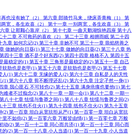
界再也没有她了（2）
第六章 郎骑竹马来，绕床弄青梅（1）
第
别两宽，各生欢喜（2）
第十一章 一别两宽，各生欢喜（3）
第
六章 让那颗心靠岸（2）
第十七章 一曲天鹅湖惊艳四座
第十八
二十二章 不可救药的喜欢（2）
第二十三章 相拥而眠
第二十四
十九章 如何忘记(2)
第三十章 非她不可
第三十一章 翡焰慈善之
章 做她的向日葵(1)
第三十七章 做她的向日葵(2)
第三十八章 热
第四十三章 酒不是个好东西(2)
第四十四章 格格不入
第四十五
是最稳定的(1)
第五十章 三角形是最稳定的(2)
第五十一章 自己
是软肋也是盔甲(1)
第五十六章 是软肋也是盔甲(2)
第五十七章
人(1)
第六十二章 无缘的爱人(2)
第六十三章 自私是人的天性
(1)
第六十八章 剪不断理还乱(2)
第六十九章 注定孑然一身(1)
四章 我心匪石 不可转也(2)
第七十五章 满身疮痍也要他(1)
第七
为难者不过痴念(2)
第八十一章 一期一会(1)
第八十二章 一期一
第八十七章 怯懦与鲁莽之间(1)
第八十八章 怯懦与鲁莽之间(2)
九十三章 纸包不住火(1)
第九十四章 纸包不住火(2)
第九十五章
(2)
第一百章 坦白从宽抗拒从严(1)
第一百零一章 坦白从宽抗
里不如你(2)
第一百零六章 万般皆由情(1)
第一百零七章 万般
动(2)
第一百一十二章 同心而共济(1)
第一百一十三章 同心而
的(2)
第一百一十八章 小人当道(1)
第一百一十九章 小人当道