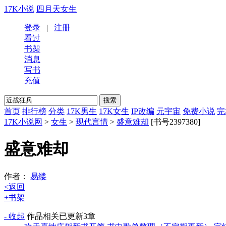
17K小说
四月天女生
登录
|
注册
看过
书架
消息
写书
充值
首页
排行榜
分类
17K男生
17K女生
IP改编
元宇宙
免费小说
完
17K小说网
>
女生
>
现代言情
>
盛意难却
[书号2397380]
盛意难却
作者：
易缕
<返回
+书架
- 收起
作品相关
已更新3章