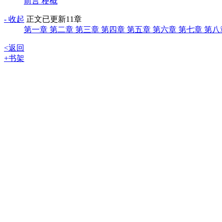
前言
梗概
- 收起
正文
已更新11章
第一章
第二章
第三章
第四章
第五章
第六章
第七章
第八
<返回
+书架